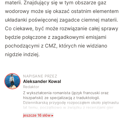
materii. Znajdujący się w tym obszarze gaz
wodorowy może się okazać ostatnim elementem
układanki poświęconej zagadce ciemnej materii.
Co ciekawe, być może rozwiązanie całej sprawy
będzie połączone z zagadkowymi emisjami
pochodzącymi z CMZ, których nie widziano
nigdzie indziej.
NAPISANE PRZEZ
A
Aleksander Kowal
Redaktor
Z wykształcenia romanista (język francuski oraz
hiszpański) ze specjalizacją z traduktologii.
Dziennikarską przygodę rozpocząłem około piętnastu
lat temu, początkowo w związku z recenzjami gier
komputerowych i filmów. Obecnie publikuję
jeszcze 16 słów ▸
zdecydowanie częściej na tematy związane z nauką
oraz technologią. W wolnym czasie uwielbiam
podróżować, śledzić kinowe i książkowe nowości, a