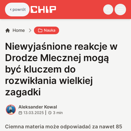
powrót
Home
Nauka
Niewyjaśnione reakcje w
Drodze Mlecznej mogą
być kluczem do
rozwikłania wielkiej
zagadki
Aleksander Kowal
A
13.03.2025
|
3
min
Ciemna materia może odpowiadać za nawet 85