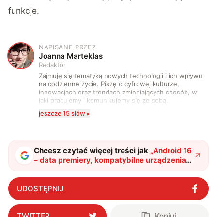
funkcje.
NAPISANE PRZEZ
J
Joanna Marteklas
Redaktor
Zajmuję się tematyką nowych technologii i ich wpływu
na codzienne życie. Piszę o cyfrowej kulturze,
innowacjach oraz trendach zmieniających sposób, w
jaki pracujemy i komunikujemy się ze sobą.
Szczególnie interesuje mnie relacja między rozwojem
jeszcze 15 słów ▸
technologii a współczesną popkulturą. W wolnych
chwilach zakopuję się w książkach i komiksach —
najczęściej w fantastyce i wuxia.
Chcesz czytać więcej treści jak
„
Android 16
– data premiery, kompatybilne urządzenia i
kluczowe funkcje
"
?
UDOSTĘPNIJ
TWITTER
Kopiuj