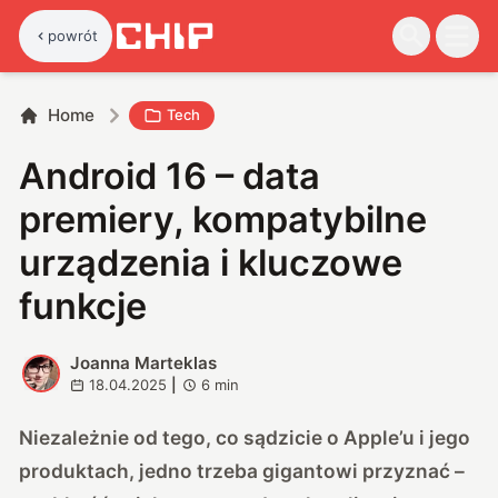
powrót
Home
Tech
Android 16 – data
premiery, kompatybilne
urządzenia i kluczowe
funkcje
Joanna Marteklas
J
18.04.2025
|
6
min
Niezależnie od tego, co sądzicie o Apple’u i jego
produktach, jedno trzeba gigantowi przyznać –