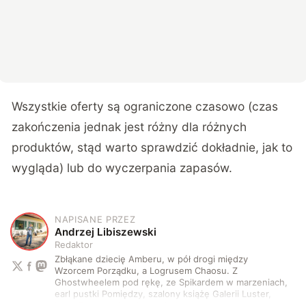
Wszystkie oferty są ograniczone czasowo (czas
zakończenia jednak jest różny dla różnych
produktów, stąd warto sprawdzić dokładnie, jak to
wygląda) lub do wyczerpania zapasów.
NAPISANE PRZEZ
A
Andrzej Libiszewski
Redaktor
Zbłąkane dziecię Amberu, w pół drogi między
Wzorcem Porządku, a Logrusem Chaosu. Z
Ghostwheelem pod rękę, ze Spikardem w marzeniach,
earl pustki Pomiędzy, szalony książę Galerii Luster,
karta Tarota nakreślona między wtedy, a teraz. A