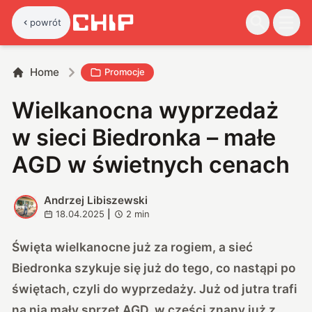
powrót
Home
Promocje
Wielkanocna wyprzedaż
w sieci Biedronka – małe
AGD w świetnych cenach
Andrzej Libiszewski
A
18.04.2025
|
2
min
Święta wielkanocne już za rogiem, a sieć
Biedronka szykuje się już do tego, co nastąpi po
świętach, czyli do wyprzedaży. Już od jutra trafi
na nią mały sprzęt AGD, w części znany już z