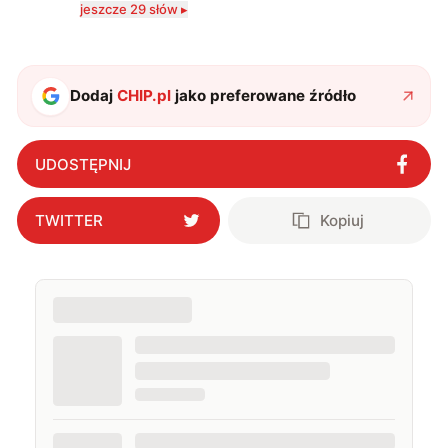
jeszcze 29 słów ▸
serio? Pisaniem o szeroko pojętej technice o zajmuję
się od 2017 roku. Poza tym kocham fotografię, książki,
fantastykę i koty. W wolnych chwilach słucham muzyki
i gram w gry :)
Dodaj
CHIP.pl
jako preferowane źródło
UDOSTĘPNIJ
TWITTER
Kopiuj