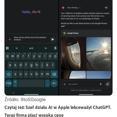
Źródło:
9to5Google
Czytaj też:
Szef działu AI w Apple lekceważył ChatGPT.
Teraz firma płaci wysoką cenę