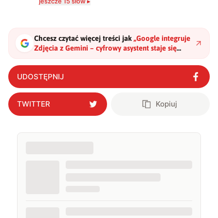
jeszcze 15 słów ▸
technologii a współczesną popkulturą. W wolnych
chwilach zakopuję się w książkach i komiksach —
najczęściej w fantastyce i wuxia.
Chcesz czytać więcej treści jak
„
Google integruje
Zdjęcia z Gemini – cyfrowy asystent staje się
jeszcze potężniejszy
"
?
UDOSTĘPNIJ
TWITTER
Kopiuj