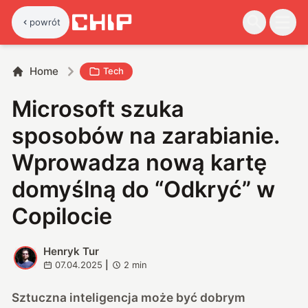
powrót
Home
Tech
Microsoft szuka
sposobów na zarabianie.
Wprowadza nową kartę
domyślną do “Odkryć” w
Copilocie
Henryk Tur
H
07.04.2025
|
2
min
Sztuczna inteligencja może być dobrym