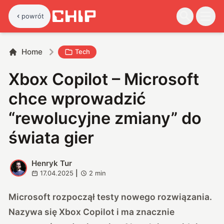
powrót
Home
Tech
Xbox Copilot – Microsoft
chce wprowadzić
“rewolucyjne zmiany” do
świata gier
Henryk Tur
H
17.04.2025
|
2
min
Microsoft rozpoczął testy nowego rozwiązania.
Nazywa się Xbox Copilot i ma znacznie