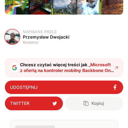
NAPISANE PRZEZ
P
Przemysław Dwojacki
Redaktor
Chcesz czytać więcej treści jak
„
Microsoft
z ofertą na kontroler mobilny Backbone One
Xbox Edition
"
?
UDOSTĘPNIJ
TWITTER
Kopiuj