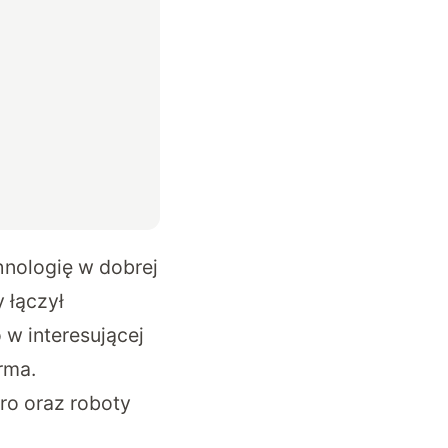
hnologię w dobrej
y łączył
w interesującej
irma.
ro oraz roboty