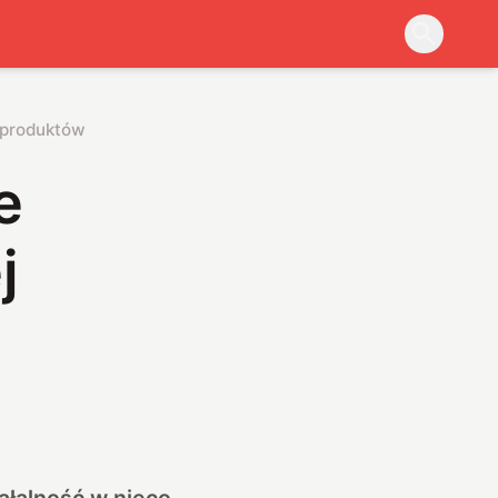
j produktów
e
j
ałalność w nieco