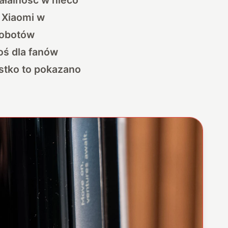
 Xiaomi w
 robotów
oś dla fanów
ystko to pokazano