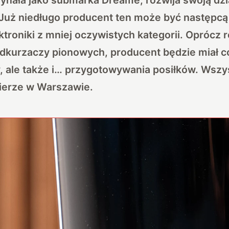
 Już niedługo producent ten może być następcą
ktroniki z mniej oczywistych kategorii. Oprócz
odkurzaczy pionowych, producent będzie miał c
y, ale także i… przygotowywania posiłków. Wsz
ierze w Warszawie.