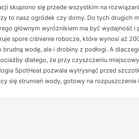
cji skupiono się przede wszystkim na rozwiązan
czy to nasz ogródek czy domy. Do tych drugich 
rego głównym wyróżnikiem ma być wydajność i 
uje spore ciśnienie robocze, które wynosi aż 20
o brudną wodę, ale i drobiny z podłogi. A dlacze
ociażby dlatego, że przy czyszczeniu miejscow
logia SpotHeat pozwala wytrysnąć przed szczo
ący się strumień wody, gotowy na rozpuszczenie