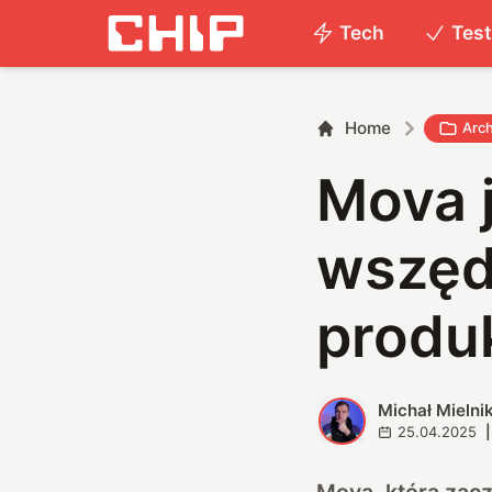
Tech
Tes
Home
Arc
Mova 
wszędz
produ
Michał Mielni
M
25.04.2025
|
Mova, która zacz