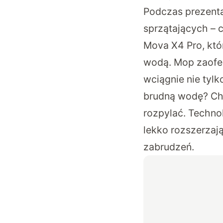
Podczas prezenta
sprzątających – 
Mova X4 Pro, któ
wodą. Mop zaofer
wciągnie nie tylk
brudną wodę? Ch
rozpylać. Techno
lekko rozszerzaj
zabrudzeń.