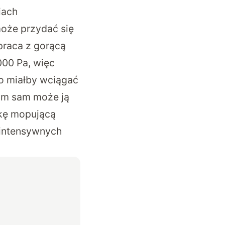
iach
może przydać się
praca z gorącą
000 Pa, więc
go miałby wciągać
ym sam może ją
tkę mopującą
 intensywnych