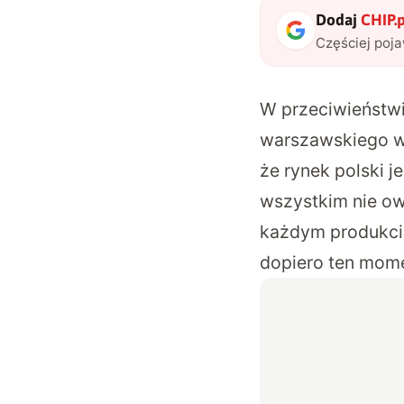
Dodaj
CHIP.p
Częściej poj
W przeciwieństw
warszawskiego wy
że rynek polski j
wszystkim nie ow
każdym produkcie
dopiero ten mome