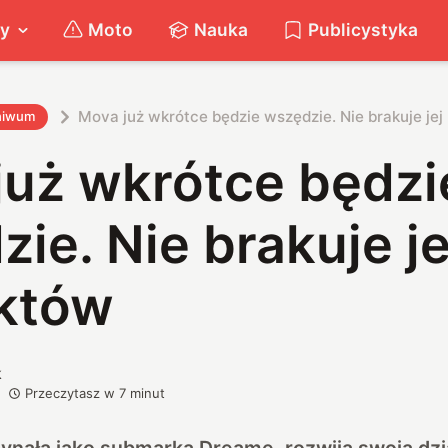
ty
Moto
Nauka
Publicystyka
Mova już wkrótce będzie wszędzie. Nie brakuje je
hiwum
już wkrótce będzi
ie. Nie brakuje je
któw
k
Przeczytasz w
7
minut
ynała jako submarka Dreame, rozwija swoją dzi