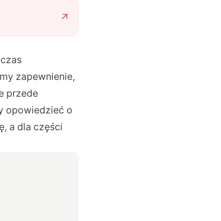
dczas
śmy zapewnienie,
le przede
y opowiedzieć o
, a dla części