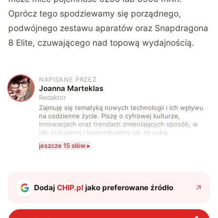
Oprócz tego spodziewamy się porządnego,
podwójnego zestawu aparatów oraz Snapdragona
8 Elite, czuwającego nad topową wydajnością.
NAPISANE PRZEZ
J
Joanna Marteklas
Redaktor
Zajmuję się tematyką nowych technologii i ich wpływu
na codzienne życie. Piszę o cyfrowej kulturze,
innowacjach oraz trendach zmieniających sposób, w
jaki pracujemy i komunikujemy się ze sobą.
Szczególnie interesuje mnie relacja między rozwojem
jeszcze 15 słów ▸
technologii a współczesną popkulturą. W wolnych
chwilach zakopuję się w książkach i komiksach —
najczęściej w fantastyce i wuxia.
Dodaj
CHIP.pl
jako preferowane źródło