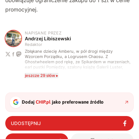
obowiązuje ograniczenie zakupu do 1 szt w cenie
promocyjnej.
NAPISANE PRZEZ
A
Andrzej Libiszewski
Redaktor
Zbłąkane dziecię Amberu, w pół drogi między
Wzorcem Porządku, a Logrusem Chaosu. Z
Ghostwheelem pod rękę, ze Spikardem w marzeniach,
earl pustki Pomiędzy, szalony książę Galerii Luster,
karta Tarota nakreślona między wtedy, a teraz. A
jeszcze 29 słów ▸
serio? Pisaniem o szeroko pojętej technice o zajmuję
się od 2017 roku. Poza tym kocham fotografię, książki,
fantastykę i koty. W wolnych chwilach słucham muzyki
i gram w gry :)
Dodaj
CHIP.pl
jako preferowane źródło
UDOSTĘPNIJ