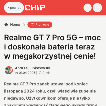
powrót
Home
Promocje
Realme GT 7 Pro 5G – moc
i doskonała bateria teraz
w megakorzystnej cenie!
Andrzej Libiszewski
A
01.04.2025
|
2
min
Realme GT 7 Pro zadebiutował pod koniec
listopada 2024 roku, czyli właściwie zupełnie
niedawno. Użytkownikom oferuje nie tylko
znakomitą wydajność flagowego układu firmy