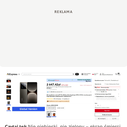
Nie niebieski, nie zielony – ekran śmierci
Czytaj też: