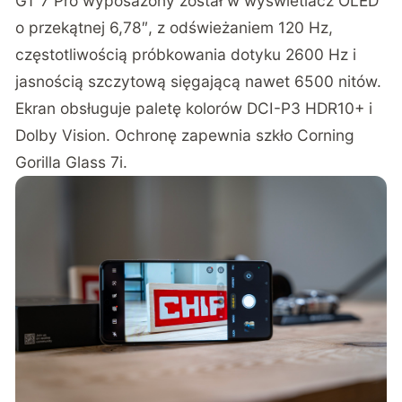
GT 7 Pro wyposażony został w wyświetlacz OLED
o przekątnej 6,78″, z odświeżaniem 120 Hz,
częstotliwością próbkowania dotyku 2600 Hz i
jasnością szczytową sięgającą nawet 6500 nitów.
Ekran obsługuje paletę kolorów DCI-P3 HDR10+ i
Dolby Vision. Ochronę zapewnia szkło Corning
Gorilla Glass 7i.