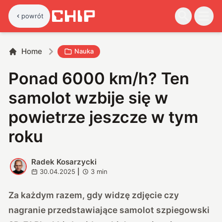
powrót
Home
Nauka
Ponad 6000 km/h? Ten
samolot wzbije się w
powietrze jeszcze w tym
roku
Radek Kosarzycki
R
30.04.2025
|
3
min
Za każdym razem, gdy widzę zdjęcie czy
nagranie przedstawiające samolot szpiegowski