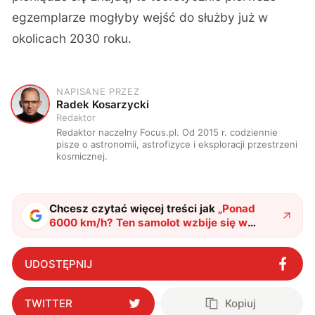
egzemplarze mogłyby wejść do służby już w
okolicach 2030 roku.
NAPISANE PRZEZ
R
Radek Kosarzycki
Redaktor
Redaktor naczelny Focus.pl. Od 2015 r. codziennie
pisze o astronomii, astrofizyce i eksploracji przestrzeni
kosmicznej.
Chcesz czytać więcej treści jak
„
Ponad
6000 km/h? Ten samolot wzbije się w
powietrze jeszcze w tym roku
"
?
UDOSTĘPNIJ
TWITTER
Kopiuj