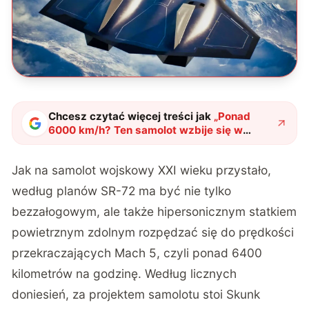
Chcesz czytać więcej treści jak
„
Ponad
6000 km/h? Ten samolot wzbije się w
powietrze jeszcze w tym roku
"
?
Jak na samolot wojskowy XXI wieku przystało,
według planów SR-72 ma być nie tylko
bezzałogowym, ale także hipersonicznym statkiem
powietrznym zdolnym rozpędzać się do prędkości
przekraczających Mach 5, czyli ponad 6400
kilometrów na godzinę. Według licznych
doniesień, za projektem samolotu stoi Skunk