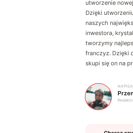
utworzenie nowej
Dzięki utworzeni
naszych najwięks
inwestora, kryst
tworzymy najleps
franczyz. Dzięk
skupi się on na 
NAPISA
Prze
P
Redakto
Chcesz czyt