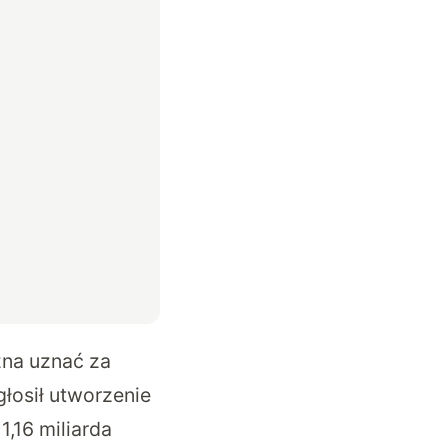
żna uznać za
łosił utworzenie
1,16 miliarda