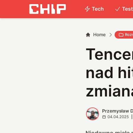
Tech
Tes
Home
Roz
Tencen
nad hi
zmian
Przemysław D
P
04.04.2025
|
Niedawno miała m