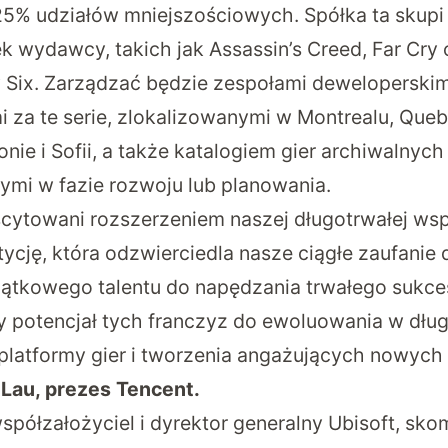
25% udziałów mniejszościowych. Spółka ta skupi 
 wydawcy, takich jak Assassin’s Creed, Far Cry
 Six. Zarządzać będzie zespołami deweloperskim
 za te serie, zlokalizowanymi w Montrealu, Que
nie i Sofii, a także katalogiem gier archiwalnyc
ymi w fazie rozwoju lub planowania.
ytowani rozszerzeniem naszej długotrwałej wsp
ycję, która odzwierciedla nasze ciągłe zaufanie
wyjątkowego talentu do napędzania trwałego sukce
 potencjał tych franczyz do ewoluowania w dłu
 platformy gier i tworzenia angażujących nowyc
Lau, prezes Tencent.
współzałożyciel i dyrektor generalny Ubisoft, sk