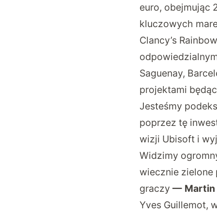
euro, obejmując 
kluczowych marek
Clancy’s Rainbow
odpowiedzialnymi
Saguenay, Barcelo
projektami będąc
Jesteśmy podeksc
poprzez tę inwest
wizji Ubisoft i 
Widzimy ogromny
wiecznie zielone
graczy
— Martin 
Yves Guillemot, 