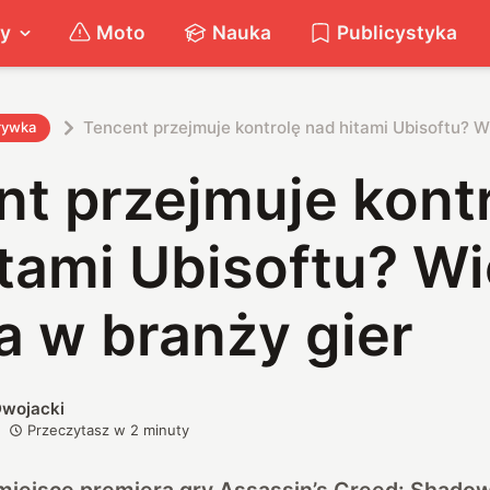
ty
Moto
Nauka
Publicystyka
Tencent przejmuje kontrolę nad hitami Ubisoftu? W
rywka
t przejmuje kont
tami Ubisoftu? Wi
a w branży gier
wojacki
Przeczytasz w
2
minuty
iejsce premiera gry Assassin’s Creed: Shadows