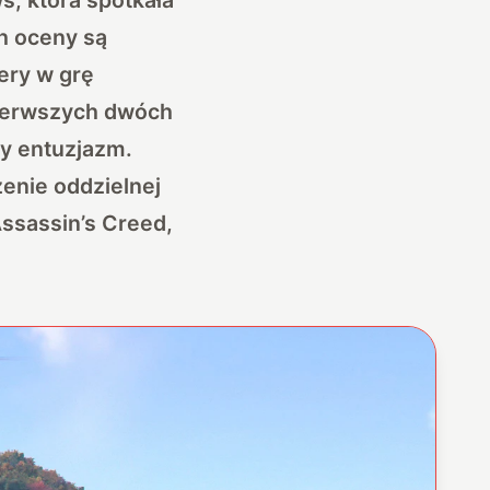
h oceny są
ery w grę
pierwszych dwóch
wy entuzjazm.
enie oddzielnej
Assassin’s Creed,