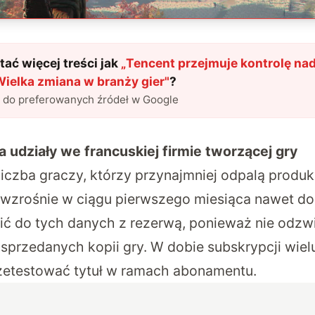
ać więcej treści jak
„
Tencent przejmuje kontrolę nad
Wielka zmiana w branży gier
"
?
l do preferowanych źródeł w Google
udziały we francuskiej firmie tworzącej gry
iczba graczy, którzy przynajmniej odpalą produk
wzrośnie w ciągu pierwszego miesiąca nawet do
ć do tych danych z rezerwą, ponieważ nie odzwi
e sprzedanych kopii gry. W dobie subskrypcji wi
zetestować tytuł w ramach abonamentu.