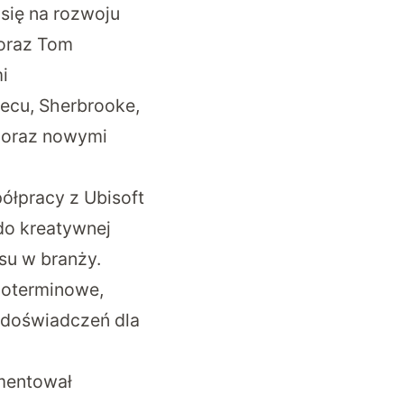
się na rozwoju
 oraz Tom
i
becu, Sherbrooke,
h oraz nowymi
ółpracy z Ubisoft
 do kreatywnej
su w branży.
goterminowe,
h doświadczeń dla
omentował