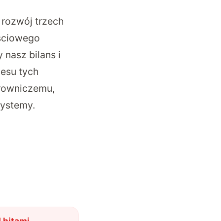
 rozwój trzech
ościowego
nasz bilans i
cesu tych
rowniczemu,
systemy.
 hitami