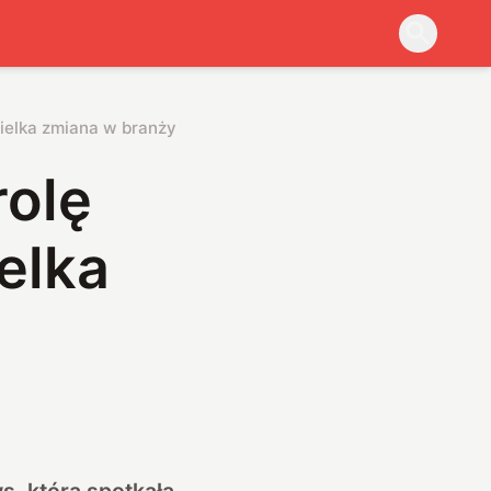
ielka zmiana w branży gier
rolę
elka
, która spotkała