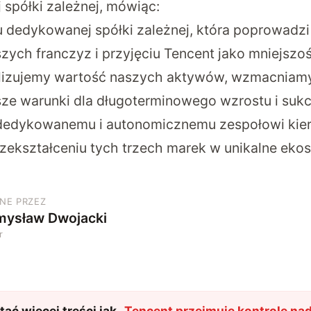
 spółki zależnej, mówiąc:
u dedykowanej spółki zależnej, która poprowadzi
zych franczyz i przyjęciu Tencent jako mniejsz
alizujemy wartość naszych aktywów, wzmacniamy 
ze warunki dla długoterminowego wzrostu i suk
i dedykowanemu i autonomicznemu zespołowi kie
przekształceniu tych trzech marek w unikalne eko
NE PRZEZ
mysław Dwojacki
r
ać więcej treści jak
„
Tencent przejmuje kontrolę nad