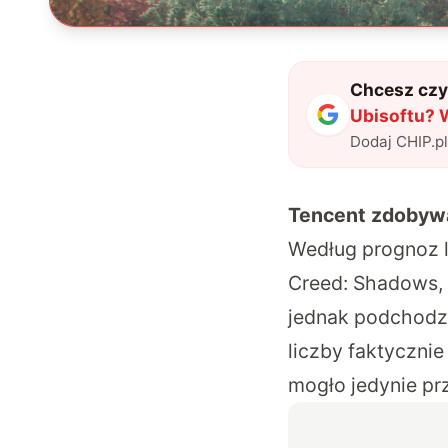
Chcesz czyt
Ubisoftu? 
Dodaj CHIP.p
Tencent zdobywa 
Według prognoz l
Creed: Shadows, 
jednak podchodzi
liczby faktyczni
mogło jedynie pr