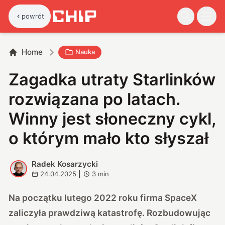
powrót
Home
Nauka
Zagadka utraty Starlinków
rozwiązana po latach.
Winny jest słoneczny cykl,
o którym mało kto słyszał
Radek Kosarzycki
R
24.04.2025
|
3
min
Na początku lutego 2022 roku firma SpaceX
zaliczyła prawdziwą katastrofę. Rozbudowując