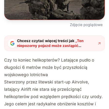
Zdjęcie poglądowe
Chcesz czytać więcej treści jak
„
Ten
niepozorny pojazd może zastąpić
helikoptery wojskowe. Zaskakujący projekt
z Litwy
"
?
Czy to koniec helikopterów? Latające pudło o
długości 6 metrów może być przyszłością
wojskowego lotnictwa
Stworzony przez litewski start-up Airvolve,
latający Airlift nie stara się prześcignąć
helikopterów pod względem prędkości czy urody.
Jego celem jest radykalne obniżenie kosztów i