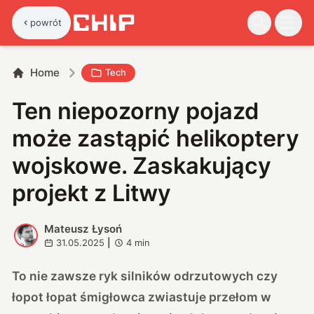
powrót
Home
Tech
Ten niepozorny pojazd
może zastąpić helikoptery
wojskowe. Zaskakujący
projekt z Litwy
Mateusz Łysoń
M
31.05.2025
|
4
min
To nie zawsze ryk silników odrzutowych czy
łopot łopat śmigłowca zwiastuje przełom w