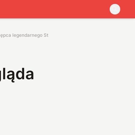
ępca legendarnego Stingera
ląda