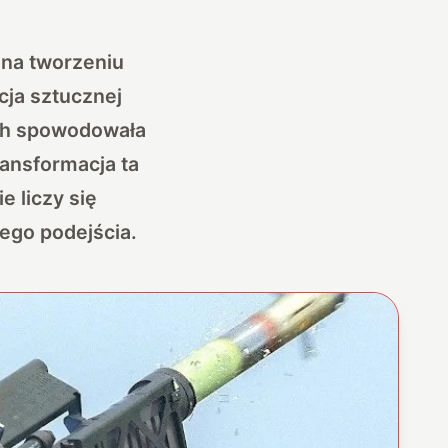
 na tworzeniu
acja sztucznej
ych spowodowała
ransformacja ta
e liczy się
ego podejścia.