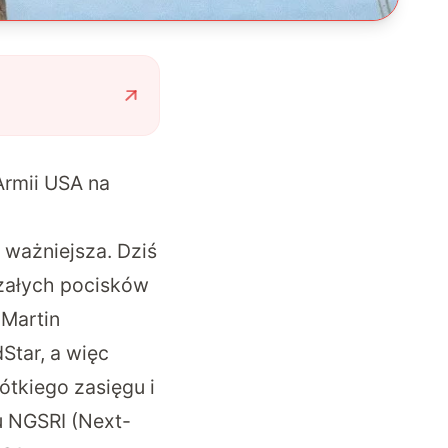
Armii USA na
ważniejsza. Dziś
rzałych pocisków
 Martin
Star, a więc
ótkiego zasięgu i
u NGSRI (Next-