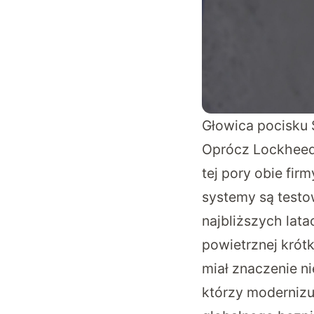
Głowica pocisku 
Oprócz Lockheeda
tej pory obie fir
systemy są testo
najbliższych lat
powietrznej krót
miał znaczenie ni
którzy modernizuj