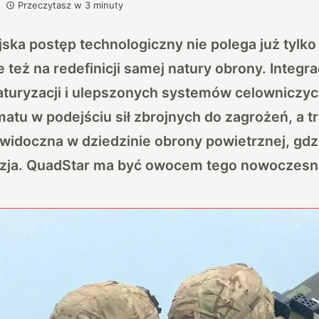
Przeczytasz w
3
minuty
ka postęp technologiczny nie polega już tylko
 też na redefinicji samej natury obrony. Integr
niaturyzacji i ulepszonych systemów celownicz
tu w podejściu sił zbrojnych do zagrożeń, a t
 widoczna w dziedzinie obrony powietrznej, gdzi
yzja. QuadStar ma być owocem tego nowoczesn