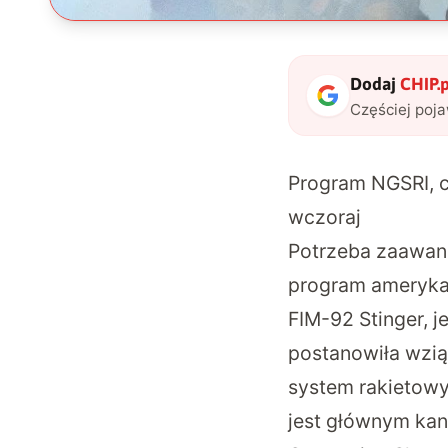
Dodaj
CHIP.p
Częściej poj
Program NGSRI, c
wczoraj
Potrzeba zaawans
program amerykań
FIM-92 Stinger, 
postanowiła wzią
system rakietowy
jest głównym kan