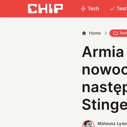
Tech
Tes
Home
Tec
Armia
nowoc
nastę
Sting
Mateusz Łyso
M