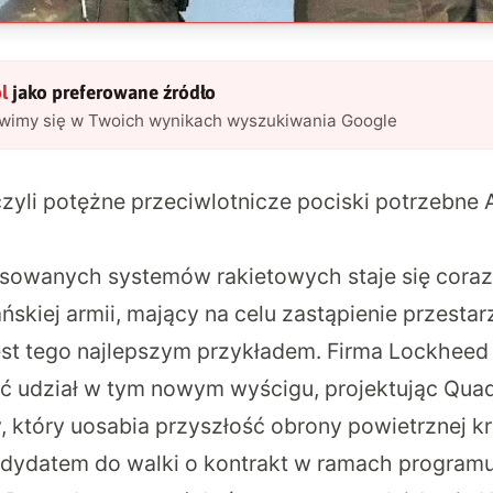
l
jako preferowane źródło
awimy się w Twoich wynikach wyszukiwania Google
zyli potężne przeciwlotnicze pociski potrzebne 
owanych systemów rakietowych staje się coraz 
skiej armii, mający na celu zastąpienie przesta
jest tego najlepszym przykładem. Firma Lockheed
ć udział w tym nowym wyścigu, projektując Quad
, który uosabia przyszłość obrony powietrznej kr
dydatem do walki o kontrakt w ramach program