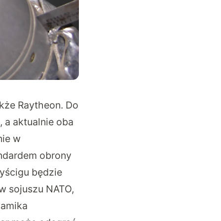
akże Raytheon. Do
 a aktualnie oba
nie w
tandardem obrony
wyścigu będzie
. w sojuszu NATO,
namika