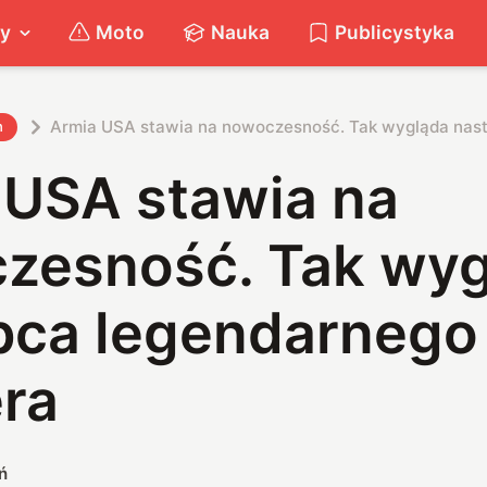
ty
Moto
Nauka
Publicystyka
Armia USA stawia na nowoczesność. Tak wygląda nast
h
 USA stawia na
zesność. Tak wyg
pca legendarnego
era
ń