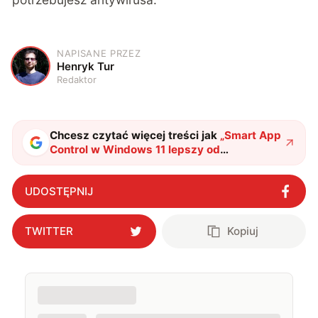
NAPISANE PRZEZ
H
Henryk Tur
Redaktor
Chcesz czytać więcej treści jak
„
Smart App
Control w Windows 11 lepszy od
antywirusa?
"
?
UDOSTĘPNIJ
TWITTER
Kopiuj