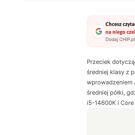
Chcesz czytać
na niego cze
Dodaj CHIP.p
Przeciek dotyczą
średniej klasy z
wprowadzeniem A
średniej półki, g
i5-14600K i Core 