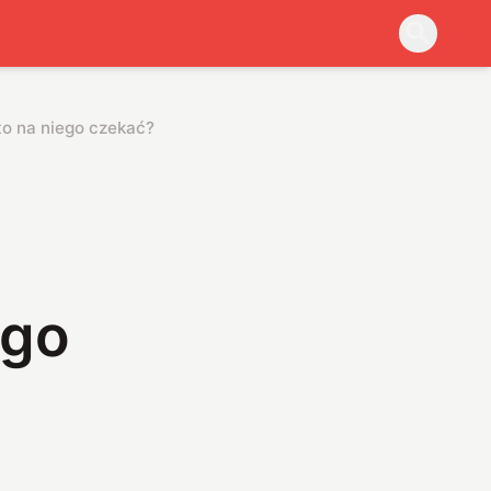
o na niego czekać?
ego