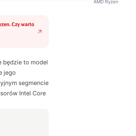
AMD Ryzen
zen. Czy warto
 będzie to model
e jego
yjnym segmencie
esorów Intel Core