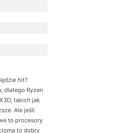
ędzie hit?
a, dlatego Ryzen
3D, takich jak
ze. Ale jeśli
we to procesory
ścioma to dobry