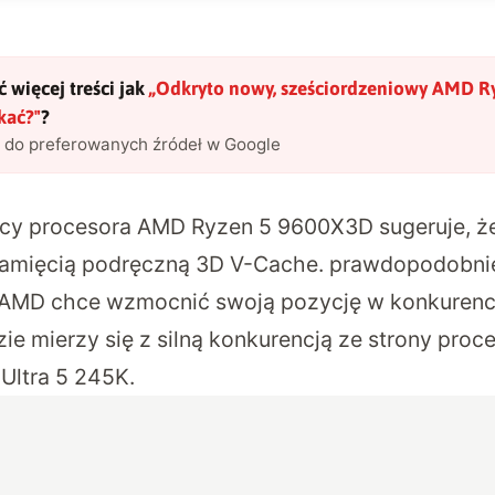
 więcej treści jak
„
Odkryto nowy, sześciordzeniowy AMD Ry
kać?
"
?
l do preferowanych źródeł w Google
cy procesora AMD Ryzen 5 9600X3D sugeruje, że
 pamięcią podręczną 3D V-Cache. prawdopodobni
MD chce wzmocnić swoją pozycję w konkurenc
dzie mierzy się z silną konkurencją ze strony proc
Ultra 5 245K.