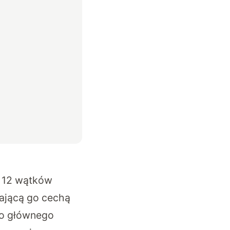
i 12 wątków
ającą go cechą
do głównego