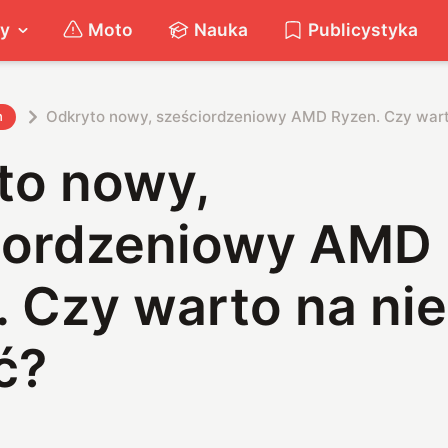
ty
Moto
Nauka
Publicystyka
Odkryto nowy, sześciordzeniowy AMD Ryzen. Czy wart
h
to nowy,
iordzeniowy AMD
. Czy warto na ni
ć?