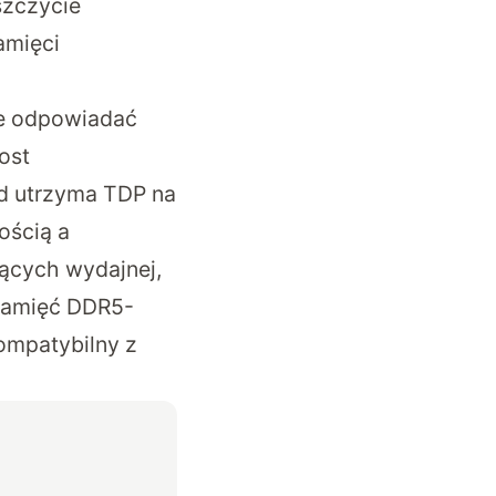
szczycie
amięci
le odpowiadać
ost
ad utrzyma TDP na
ością a
ących wydajnej,
 pamięć DDR5-
ompatybilny z