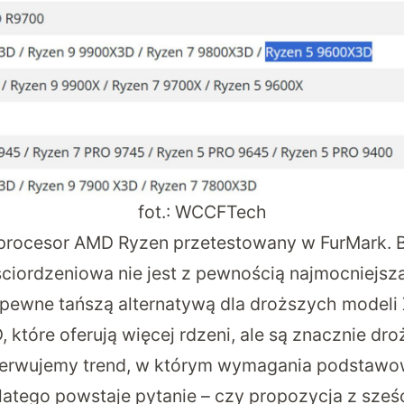
fot.: WCCFTech
rocesor AMD Ryzen przetestowany w FurMark. B
ściordzeniowa nie jest z pewnością najmocniejsz
pewne tańszą alternatywą dla droższych modeli X
które oferują więcej rdzeni, ale są znacznie drożs
bserwujemy trend, w którym wymagania podstawo
Dlatego powstaje pytanie – czy propozycja z sze