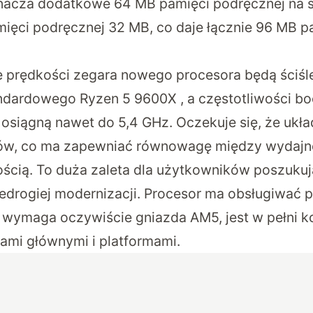
znacza dodatkowe 64 MB pamięci podręcznej na 
ięci podręcznej 32 MB, co daje łącznie 96 MB p
że prędkości zegara nowego procesora będą ściś
dardowego Ryzen 5 9600X , a częstotliwości bo
siągną nawet do 5,4 GHz. Oczekuje się, że ukł
ów, co ma zapewniać równowagę między wydajn
cią. To duża zaleta dla użytkowników poszukuj
iedrogiej modernizacji. Procesor ma obsługiwać
wymaga oczywiście gniazda AM5, jest w pełni k
ami głównymi i platformami.