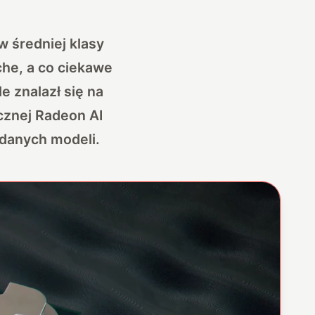
 średniej klasy
he, a co ciekawe
e znalazł się na
cznej Radeon AI
ydanych modeli.