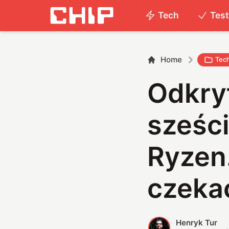
Tech
Tes
Home
Tec
Odkry
sześc
Ryzen
czeka
Henryk Tur
H