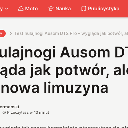
ty
Moto
Nauka
Publicystyka
Test hulajnogi Ausom DT2 Pro – wygląda jak potwór, 
ty
hulajnogi Ausom D
ąda jak potwór, al
nowa limuzyna
iermański
Przeczytasz w
13
minut
ygląda jak rzecz kompletnie niepasująca do ot