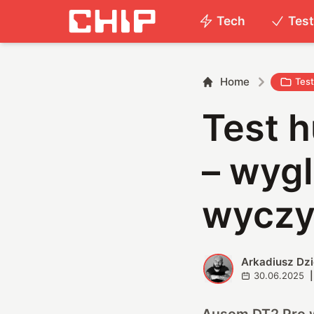
Tech
Tes
Home
Tes
Test 
– wygl
wyczy
Arkadiusz Dz
A
30.06.2025
|
Ausom DT2 Pro w