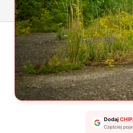
Dodaj
CHIP.
Częściej poj