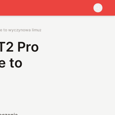
ale to wyczynowa limuzyna
T2 Pro
e to
oczenia.