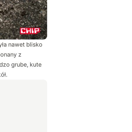
yła nawet blisko
konany z
rdzo grube, kute
ół.