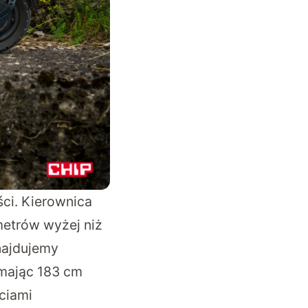
ci. Kierownica
metrów wyżej niż
najdujemy
 mając 183 cm
ciami