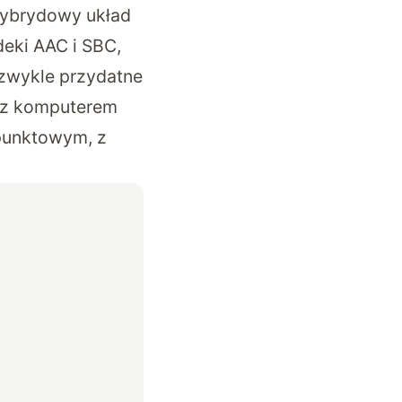
hybrydowy układ
deki AAC i SBC,
zwykle przydatne
 z komputerem
punktowym, z