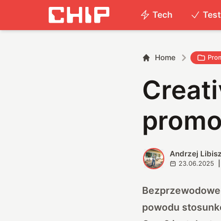
Tech
Tes
Home
Pro
Creat
promo
Andrzej Libis
A
23.06.2025
|
Bezprzewodowe s
powodu stosunko