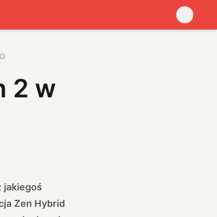
GD
n 2 w
 jakiegoś
ja Zen Hybrid