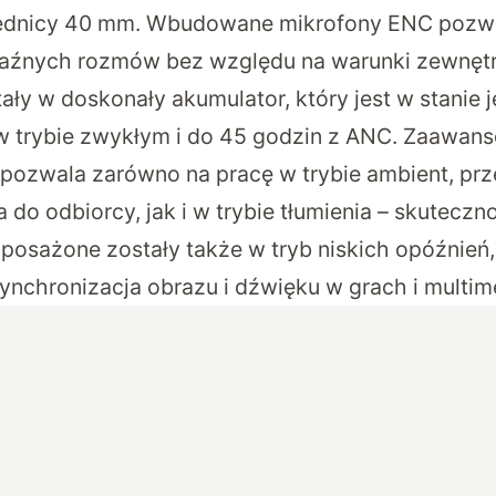
dnicy 40 mm. Wbudowane mikrofony ENC pozwa
aźnych rozmów bez względu na warunki zewnętr
ły w doskonały akumulator, który jest w stanie j
w trybie zwykłym i do 45 godzin z ANC. Zaawan
pozwala zarówno na pracę w trybie ambient, pr
 do odbiorcy, jak i w trybie tłumienia – skuteczn
posażone zostały także w tryb niskich opóźnień,
ynchronizacja obrazu i dźwięku w grach i multim