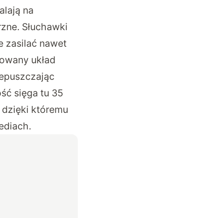
lają na
zne. Słuchawki
e zasilać nawet
sowany układ
zepuszczając
ość sięga tu 35
 dzięki któremu
ediach.