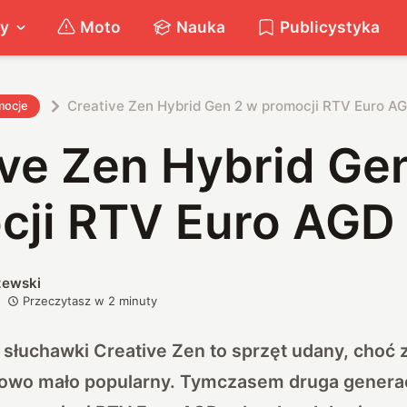
ty
Moto
Nauka
Publicystyka
Creative Zen Hybrid Gen 2 w promocji RTV Euro A
mocje
ive Zen Hybrid Ge
cji RTV Euro AGD
zewski
Przeczytasz w
2
minuty
łuchawki Creative Zen to sprzęt udany, choć z
wo mało popularny. Tymczasem druga generac