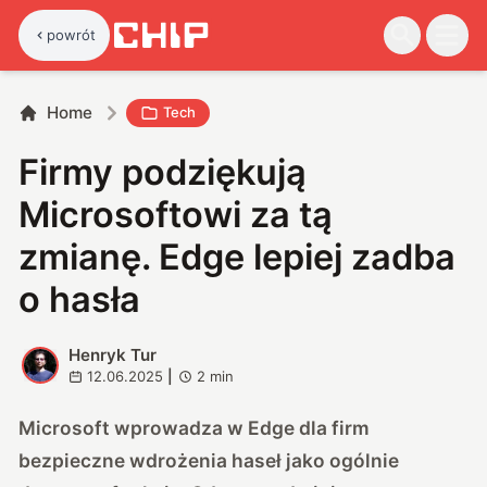
powrót
Home
Tech
Firmy podziękują
Microsoftowi za tą
zmianę. Edge lepiej zadba
o hasła
Henryk Tur
H
12.06.2025
|
2
min
Microsoft wprowadza w Edge dla firm
bezpieczne wdrożenia haseł jako ogólnie