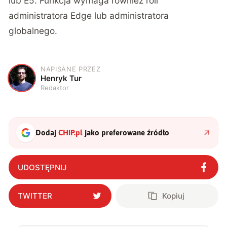
lub E5. Funkcja wymaga również roli
administratora Edge lub administratora
globalnego.
NAPISANE PRZEZ
H
Henryk Tur
Redaktor
Dodaj
CHIP.pl
jako preferowane źródło
UDOSTĘPNIJ
TWITTER
Kopiuj