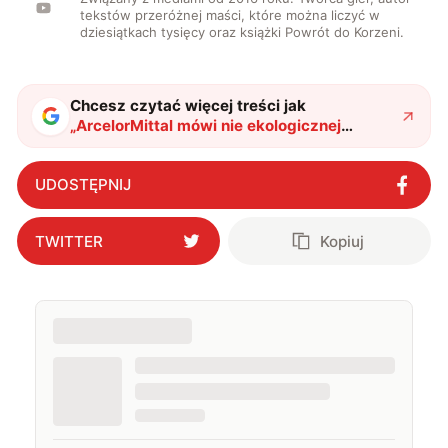
tekstów przeróżnej maści, które można liczyć w
dziesiątkach tysięcy oraz książki Powrót do Korzeni.
Chcesz czytać więcej treści jak
„
ArcelorMittal mówi nie ekologicznej
rewolucji w Niemczech. Co stoi za
odrzuceniem miliardowej dotacji
"
?
UDOSTĘPNIJ
TWITTER
Kopiuj