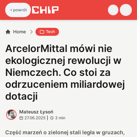
powrót
Home
Tech
ArcelorMittal mówi nie
ekologicznej rewolucji w
Niemczech. Co stoi za
odrzuceniem miliardowej
dotacji
Mateusz Łysoń
M
27.06.2025
|
3
min
Część marzeń o zielonej stali legła w gruzach,