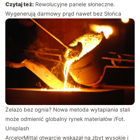
Czytaj też:
Rewolucyjne panele słoneczne.
Wygenerują darmowy prąd nawet bez Słońca
Żelazo bez ognia? Nowa metoda wytapiania stali
może odmienić globalny rynek materiałów /Fot.
Unsplash
ArcelorMittal otwarcie
wskazał
na zbyt wysokie i