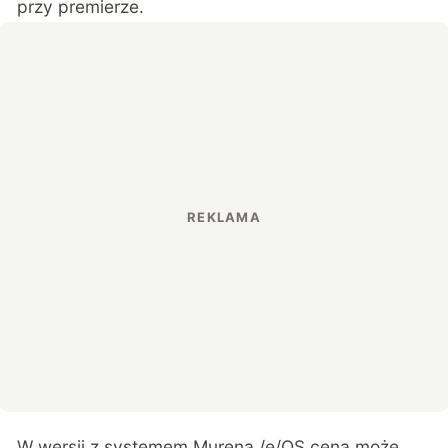
przy premierze.
W wersji z systemem Murena /e/OS cena może