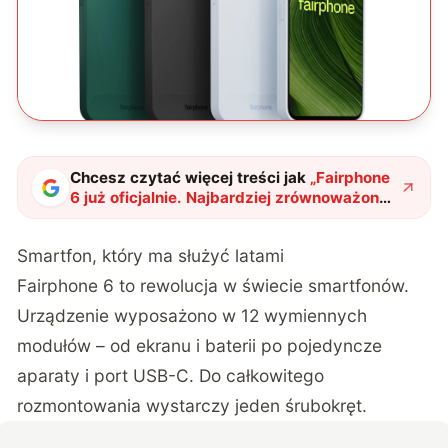
Chcesz czytać więcej treści jak
„
Fairphone
6 już oficjalnie. Najbardziej zrównoważony
smartfon na rynku ma 12 wymiennych
modułów
"
?
Smartfon, który ma służyć latami
Fairphone 6
to rewolucja w świecie smartfonów.
Urządzenie wyposażono w 12 wymiennych
modułów – od ekranu i baterii po pojedyncze
aparaty i port USB-C. Do całkowitego
rozmontowania wystarczy jeden śrubokręt.