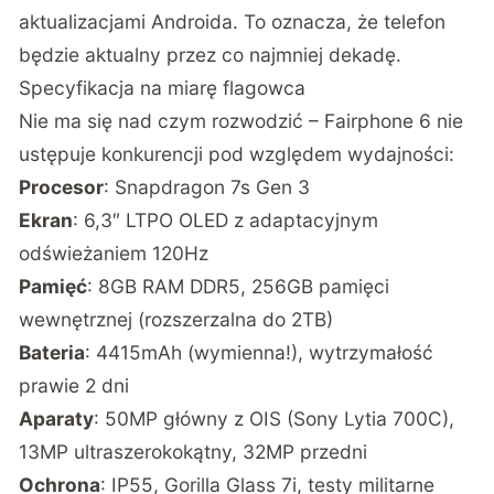
aktualizacjami Androida. To oznacza, że telefon
będzie aktualny przez co najmniej dekadę.
Specyfikacja na miarę flagowca
Nie ma się nad czym rozwodzić – Fairphone 6 nie
ustępuje konkurencji pod względem wydajności:
Procesor
: Snapdragon 7s Gen 3
Ekran
: 6,3″ LTPO OLED z adaptacyjnym
odświeżaniem 120Hz
Pamięć
: 8GB RAM DDR5, 256GB pamięci
wewnętrznej (rozszerzalna do 2TB)
Bateria
: 4415mAh (wymienna!), wytrzymałość
prawie 2 dni
Aparaty
: 50MP główny z OIS (Sony Lytia 700C),
13MP ultraszerokokątny, 32MP przedni
Ochrona
: IP55, Gorilla Glass 7i, testy militarne