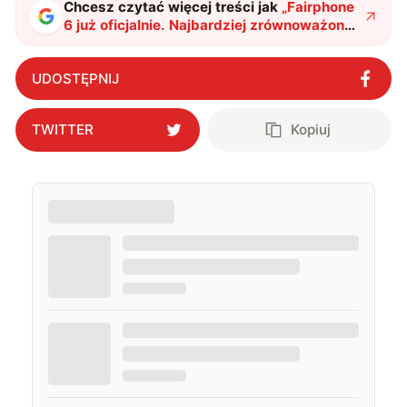
Chcesz czytać więcej treści jak
„
Fairphone
6 już oficjalnie. Najbardziej zrównoważony
smartfon na rynku ma 12 wymiennych
modułów
"
?
UDOSTĘPNIJ
TWITTER
Kopiuj