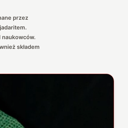
nane przez
jadaritem.
ód naukowców.
ównież składem