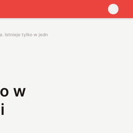
 Istnieje tylko w jednym miejscu na Ziemi
ko w
i