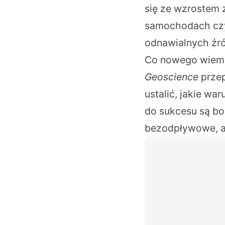
się ze wzrostem 
samochodach czy
odnawialnych źr
Co nowego wiemy 
Geoscience
przep
ustalić, jakie wa
do sukcesu są bog
bezodpływowe, a 