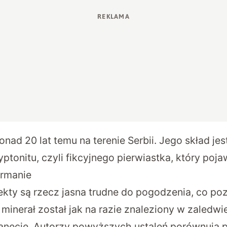
onad 20 lat temu na terenie Serbii. Jego skład jes
yptonitu, czyli fikcyjnego pierwiastka, który poja
ermanie
ekty są rzecz jasna trudne do pogodzenia, co po
minerał został jak na razie znaleziony w zaledwi
planecie. Autorzy powyższych ustaleń porównują 