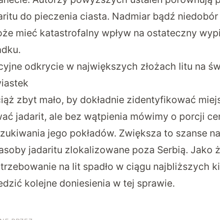
ritu do pieczenia ciasta. Nadmiar bądź niedobór
że mieć katastrofalny wpływ na ostateczny wyp
adku.
yjne odkrycie w największych złożach litu na ś
wiastek
iąż zbyt mało, by dokładnie zidentyfikować miej
ać jadarit, ale bez wątpienia mówimy o porcji ce
zukiwania jego pokładów. Zwiększa to szanse na 
asoby jadaritu zlokalizowane poza Serbią. Jako 
trzebowanie na lit spadło w ciągu najbliższych kil
dzić kolejne doniesienia w tej sprawie.