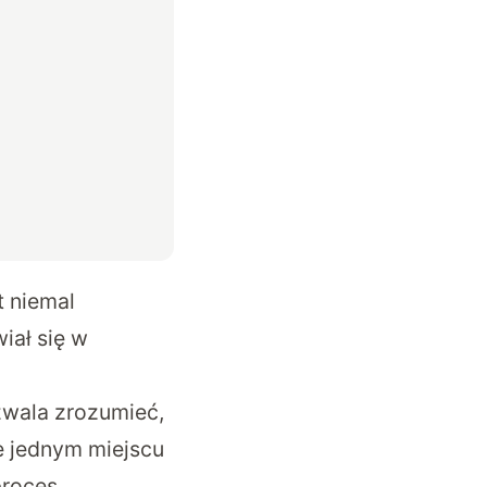
t niemal
wiał się w
zwala zrozumieć,
e jednym miejscu
proces