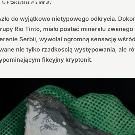
Przeczytasz w
2
minuty
zło do wyjątkowo nietypowego odkrycia. Doko
grupy Rio Tinto, miało postać minerału zwanego 
terenie Serbii, wywołał ogromną sensację wśr
wane nie tylko rzadkością występowania, ale r
ypominającym fikcyjny kryptonit.