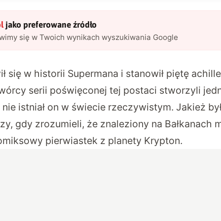
l
jako preferowane źródło
awimy się w Twoich wynikach wyszukiwania Google
ił się w historii Supermana i stanowił piętę achil
órcy serii poświęconej tej postaci stworzyli jed
 nie istniał on w świecie rzeczywistym. Jakież by
y, gdy zrozumieli, że znaleziony na Bałkanach mi
komiksowy pierwiastek z planety Krypton.