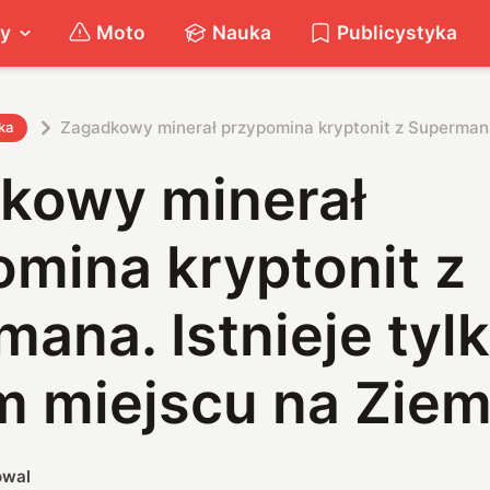
ty
Moto
Nauka
Publicystyka
Zagadkowy minerał przypomina kryptonit z Supermana.
ka
kowy minerał
mina kryptonit z
ana. Istnieje tyl
m miejscu na Ziem
owal