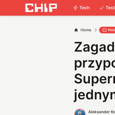
Tech
Tes
Home
Nau
Zagad
przypo
Superm
jedny
Aleksander K
A