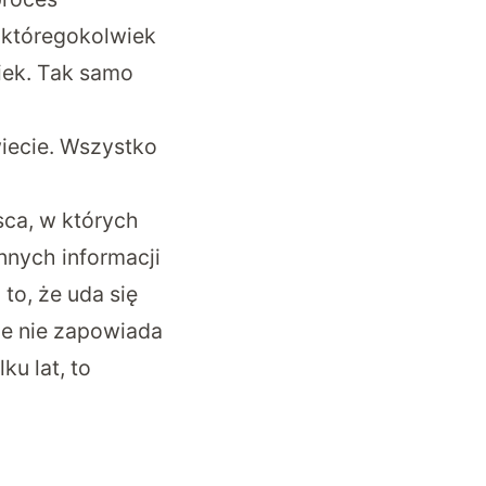
 któregokolwiek
iek. Tak samo
wiecie. Wszystko
sca, w których
nnych informacji
to, że uda się
że nie zapowiada
ku lat, to