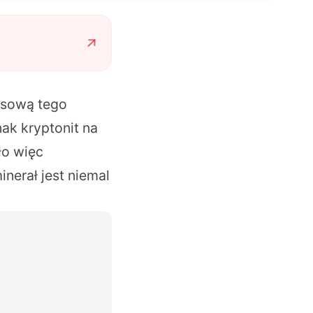
lesową tego
nak kryptonit na
ło więc
nerał jest niemal