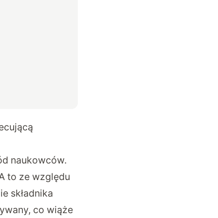
iecującą
ród naukowców.
A to ze względu
ie składnika
tywany, co wiąże