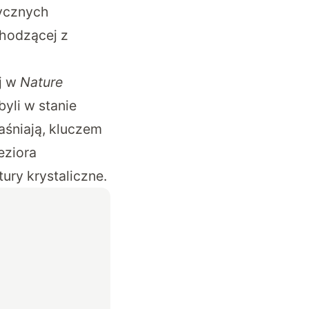
rycznych
hodzącej z
j w
Nature
yli w stanie
jaśniają, kluczem
eziora
ury krystaliczne.