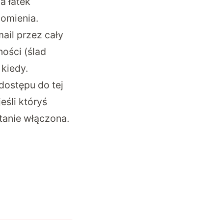
a łatek
domienia.
ail przez cały
ości (ślad
 kiedy.
dostępu do tej
eśli któryś
stanie włączona.