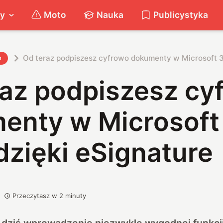
ty
Moto
Nauka
Publicystyka
Od teraz podpiszesz cyfrowo dokumenty w Microsoft 3
h
raz podpiszesz cy
enty w Microsoft
dzięki eSignature
Przeczytasz w
2
minuty
ł dziś wprowadzenie niezwykle wygodnej funkcji