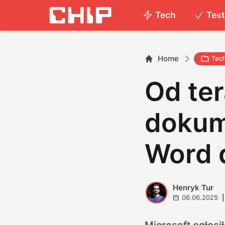
Tech
Tes
Home
Tec
Od te
dokum
Word 
Henryk Tur
H
06.06.2025
|
Microsoft ogłosi