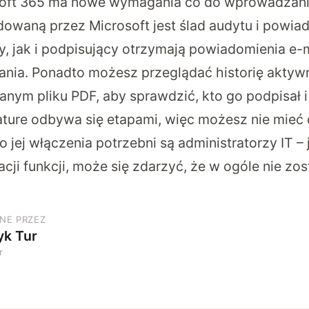
oft 365 ma nowe wymagania co do wprowadzani
dowaną przez Microsoft jest ślad audytu i powia
 jak i podpisujący otrzymają powiadomienia e-m
nia. Ponadto możesz przeglądać historię aktywn
nym pliku PDF, aby sprawdzić, kto go podpisał i
ture odbywa się etapami, więc możesz nie mieć 
o jej włączenia potrzebni są administratorzy IT – j
ji funkcji, może się zdarzyć, że w ogóle nie zo
NE PRZEZ
yk Tur
r