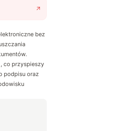
lektroniczne bez
uszczania
okumentów.
, co przyspieszy
o podpisu oraz
rodowisku