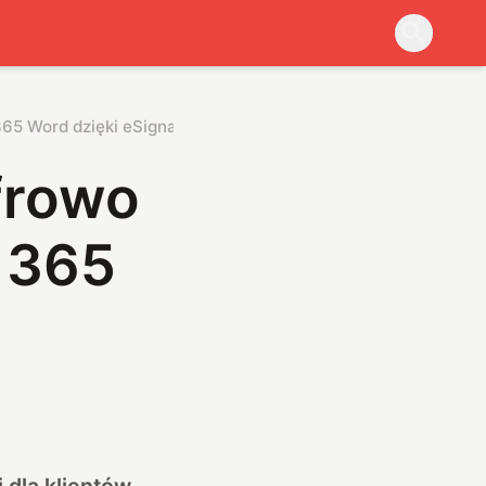
65 Word dzięki eSignature
frowo
 365
 dla klientów