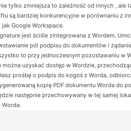
e tylko zmniejsza to zależność od innych , ale t
ftu są bardziej konkurencyjne w porównaniu z in
i jak Google Workspace.
gnature jest ściśle zintegrowana z Wordem. Umo
stawianie pól podpisu do dokumentów i żądani
szystko to przy jednoczesnym pozostawaniu w W
re można uzyskać dostęp w Wordzie, przechodzą
asz prośbę o podpis do kogoś z Worda, odbiorc
ygenerowaną kopię PDF dokumentu Worda do po
dzie następnie przechowywany w tej samej lokal
k Worda.