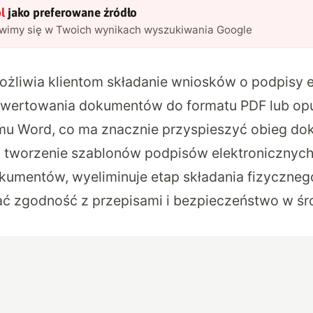
l
jako preferowane źródło
awimy się w Twoich wynikach wyszukiwania Google
żliwia klientom składanie wniosków o podpisy e
nwertowania dokumentów do formatu PDF lub op
amu Word, co ma znacznie przyspieszyć obieg d
 tworzenie szablonów podpisów elektronicznych
kumentów, wyeliminuje etap składania fizyczneg
 zgodność z przepisami i bezpieczeństwo w ś