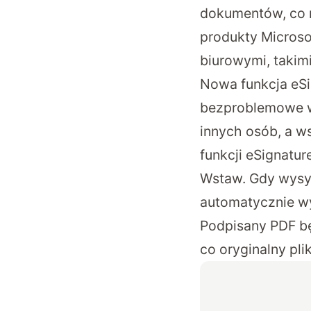
dokumentów, co ni
produkty Microso
biurowymi, takim
Nowa funkcja eSi
bezproblemowe w
innych osób, a w
funkcji eSignatu
Wstaw. Gdy wysył
automatycznie w
Podpisany PDF bę
co oryginalny pli