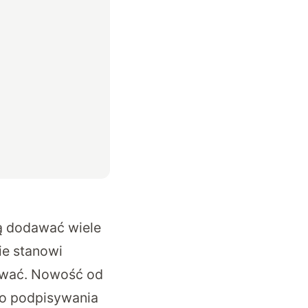
ą dodawać wiele
ie stanowi
lować. Nowość od
do podpisywania