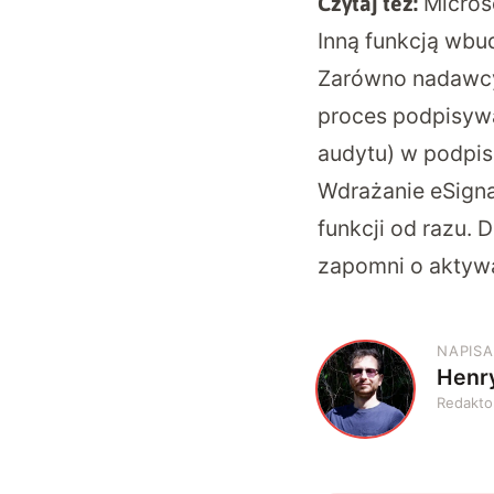
Micros
Czytaj też:
Inną funkcją wbu
Zarówno nadawcy,
proces podpisywa
audytu) w podpisa
Wdrażanie eSigna
funkcji od razu. D
zapomni o aktywac
NAPISA
Henr
H
Redakto