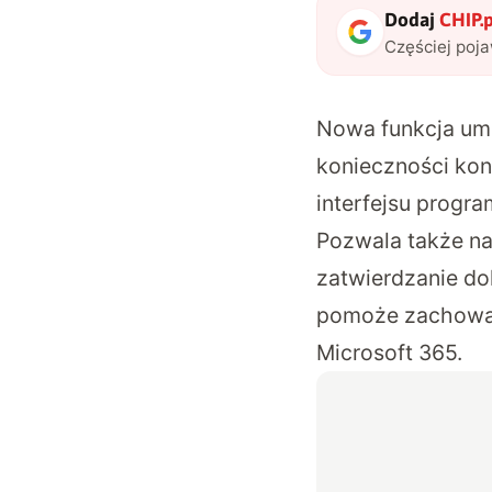
Dodaj
CHIP.p
Częściej poj
Nowa funkcja umo
konieczności ko
interfejsu progr
Pozwala także na
zatwierdzanie do
pomoże zachować
Microsoft 365.