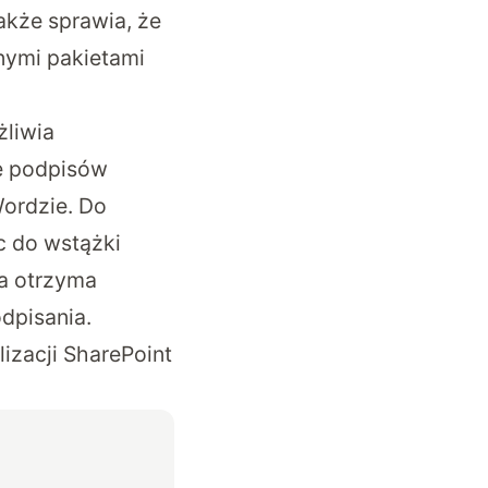
akże sprawia, że
nymi pakietami
żliwia
e podpisów
ordzie. Do
c do wstążki
a otrzyma
dpisania.
izacji SharePoint