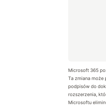
Microsoft 365 p
Ta zmiana może 
podpisów do doku
rozszerzenia, kt
Microsoftu elimi