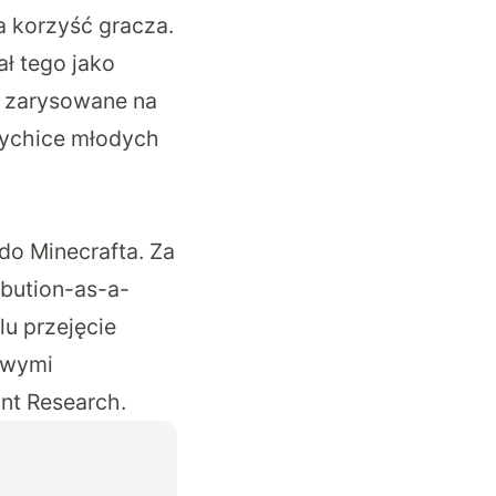
a korzyść gracza.
ł tego jako
ą zarysowane na
sychice młodych
do Minecrafta. Za
ibution-as-a-
u przejęcie
iwymi
nt Research
.