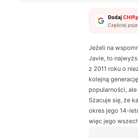
Dodaj
CHIP.p
Częściej poj
Jeżeli na wspomni
Javie, to najwyżs
z 2011 roku o
nie
kolejną generacj
popularności, ale
Szacuje się, że k
okres jego 14-le
więc jego wszech