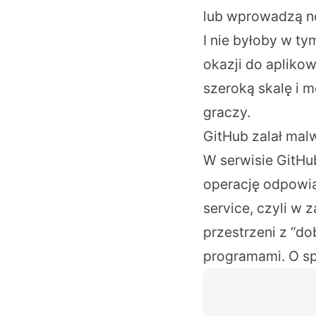
lub wprowadzą no
I nie byłoby w t
okazji do apliko
szeroką skalę i 
graczy.
GitHub zalał mal
W serwisie GitHu
operację odpowia
service, czyli w
przestrzeni z “d
programami. O s