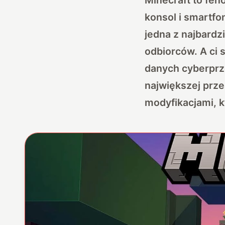
konsol i smartfo
jedna z najbardz
odbiorców. A ci s
danych cyberprze
największej prze
modyfikacjami, 