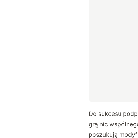
Do sukcesu podpi
grą nic wspólneg
poszukują modyfi