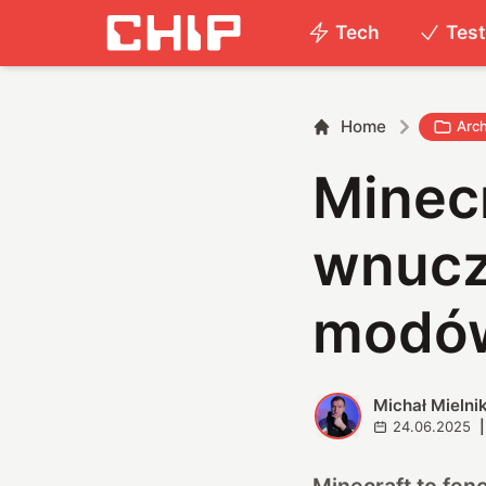
Tech
Tes
Home
Arc
Minecr
wnuczk
modów
Michał Mielni
M
24.06.2025
|
Minecraft to fen