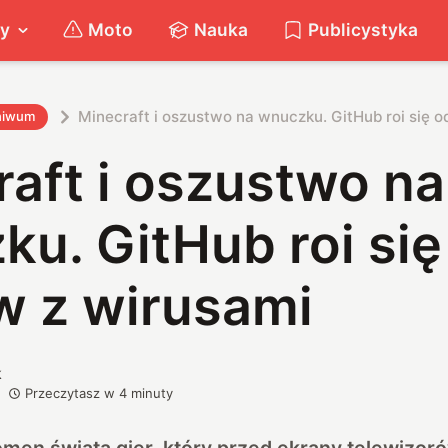
ty
Moto
Nauka
Publicystyka
Minecraft i oszustwo na wnuczku. GitHub roi się 
hiwum
aft i oszustwo na
u. GitHub roi się
 z wirusami
k
Przeczytasz w
4
minuty
omen świata gier, który przed ekrany telewizor