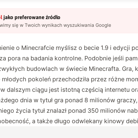
l
jako preferowane źródło
awimy się w Twoich wynikach wyszukiwania Google
enie o Minecrafcie myślisz o becie 1.9 i edycji p
za pora na badania kontrolne. Podobnie jeśli pami
zwykłych budowlach w świecie Minecrafta
. Gra, 
ę młodych pokoleń przechodziła przez różne mo
 w dalszym ciągu jest istotną częścią internetu or
ażdego dnia w tytuł gra ponad 8 milionów graczy,
tniego życia tytuł znalazł ponad 350 milionów na
obecność, a także długo odwlekany kinowy debi