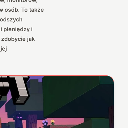
w osób. To także
łodszych
i pieniędzy i
 zdobycie jak
jej