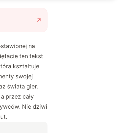
ostawionej na
ętacie ten tekst
która kształtuje
menty swojej
az świata gier.
 a przez cały
bywców. Nie dziwi
ut.