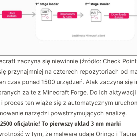
craft zaczyna się niewinnie (źródło: Check Poin
się przynajmniej na czterech repozytoriach od ma
en czas ponad 1500 urządzeń. Atak zaczyna się in
ranych za te z Minecraft Forge. Do ich aktywacji
 i proces ten wiąże się z automatycznym urucho
mowanie narzędzi powstrzymujących analizę.
2500 oficjalnie! To pierwszy układ 3 nm marki
rotność w tym, że malware udaje Oringo i Taunahi