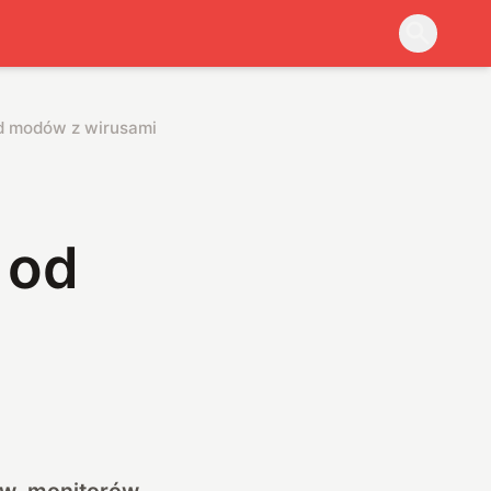
od modów z wirusami
 od
ów, monitorów,