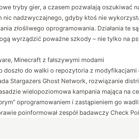
we tryby gier, a czasem pozwalają oszukiwać n
ym nic nadzwyczajnego, gdyby ktoś nie wykorzysta
wania złośliwego oprogramowania. Działania te s
mogą wyrządzić poważne szkody – nie tylko na p
ware, Minecraft z fałszywymi modami
b doszło do walki o repozytoria z modyfikacjami 
da Stargazers Ghost Network, rozwiązanie distr
 zasadzie wielopoziomowa kampania mająca na cel
obrym” oprogramowaniem i zastąpieniem go wadl
prawie poinformował zespół badawczy
Check Poi