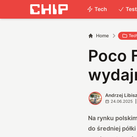
Tech
Tes
Home
Tec
Poco F
wydaj
Andrzej Libis
A
24.06.2025
|
Na rynku polskim
do średniej półki