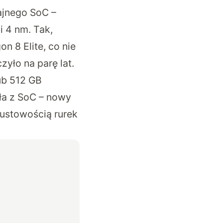
ajnego SoC –
 4 nm. Tak,
n 8 Elite, co nie
zyło na parę lat.
ub 512 GB
pła z SoC – nowy
ustowością rurek