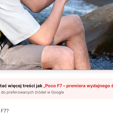
ać więcej treści jak
„
Poco F7 – premiera wydajnego 
l do preferowanych źródeł w Google
 F7?