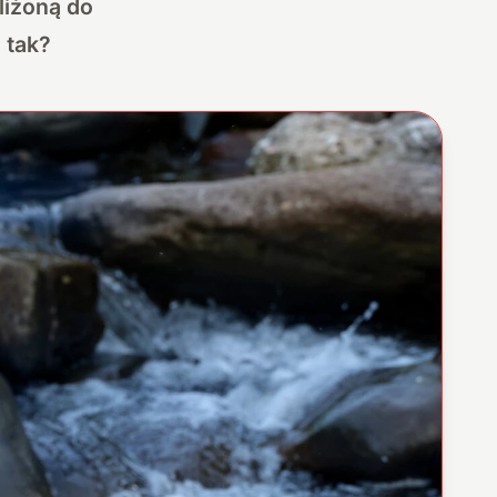
liżoną do
 tak?