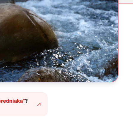
średniaka
"
?