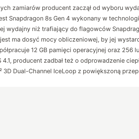
tnych zamiarów producent zaczął od wyboru wyd
est Snapdragon 8s Gen 4 wykonany w technologii
iej wydajny niż trafiający do flagowców Snapdrago
 jest ma dosyć mocy obliczeniowej, by jej wystarc
ółpracuje 12 GB pamięci operacyjnej oraz 256 l
S 4.1, producent zadbał też o odprowadzenie cie
 3D Dual-Channel IceLoop z powiększoną przep