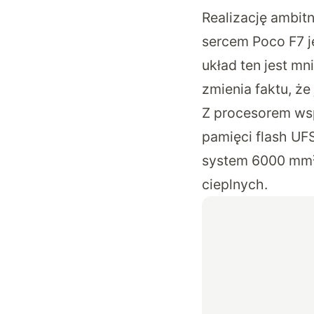
Realizację ambi
sercem Poco F7 j
układ ten jest mn
zmienia faktu, że
Z procesorem wsp
pamięci flash UF
system 6000 mm²
cieplnych.