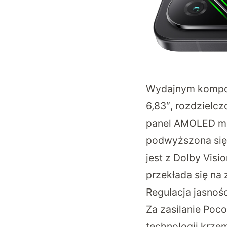
Wydajnym kompon
6,83″, rozdzielcz
panel AMOLED ma 
podwyższona sięg
jest z Dolby Vis
przekłada się na
Regulacja jasnoś
Za zasilanie Po
technologii krz