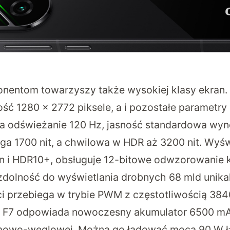
entom towarzyszy także wysokiej klasy ekran.
ość 1280 × 2772 piksele, a i pozostałe parametry
odświeżanie 120 Hz, jasność standardowa wynos
a 1700 nit, a chwilowa w HDR aż 3200 nit. Wyś
ion i HDR10+, obsługuje 12-bitowe odwzorowanie 
 zdolność do wyświetlania drobnych 68 mld unika
ci przebiega w trybie PWM z częstotliwością 384
co F7 odpowiada nowoczesny akumulator 6500 
emowo-węglowej. Można go ładować mocą 90 W 