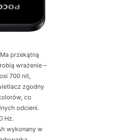
 Ma przekątną
 robią wrażenie –
i 700 nit,
wietlacz zgodny
kolorów, co
lnych odcieni.
0 Hz.
mAh wykonany w
ładowarką