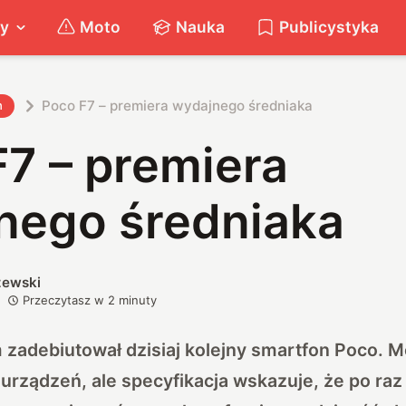
ty
Moto
Nauka
Publicystyka
Poco F7 – premiera wydajnego średniaka
h
7 – premiera
nego średniaka
zewski
Przeczytasz w
2
minuty
 zadebiutował dzisiaj kolejny smartfon Poco. M
 urządzeń, ale specyfikacja wskazuje, że po raz