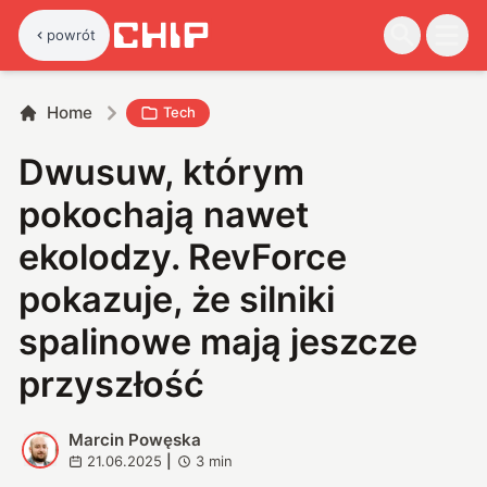
powrót
Home
Tech
Dwusuw, którym
pokochają nawet
ekolodzy. RevForce
pokazuje, że silniki
spalinowe mają jeszcze
przyszłość
Marcin Powęska
M
21.06.2025
|
3
min