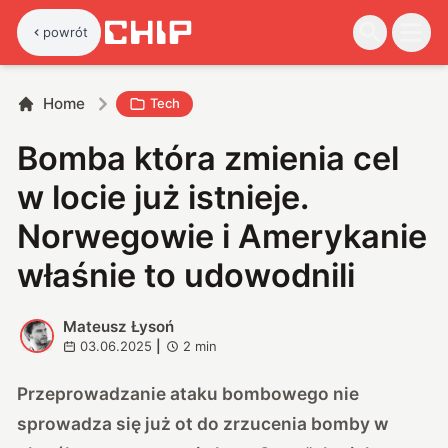
powrót
Home
Tech
Bomba która zmienia cel
w locie już istnieje.
Norwegowie i Amerykanie
właśnie to udowodnili
Mateusz Łysoń
M
03.06.2025
|
2
min
Przeprowadzanie ataku bombowego nie
sprowadza się już ot do zrzucenia bomby w