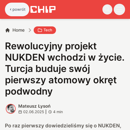
powrót
Home
Tech
Rewolucyjny projekt
NUKDEN wchodzi w życie.
Turcja buduje swój
pierwszy atomowy okręt
podwodny
Mateusz Łysoń
M
02.06.2025
|
4
min
Po raz pierwszy dowiedzieliśmy się o NUKDEN,