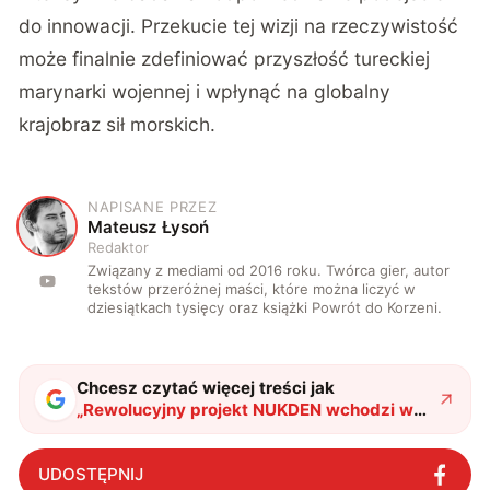
do innowacji. Przekucie tej wizji na rzeczywistość
może finalnie zdefiniować przyszłość tureckiej
marynarki wojennej i wpłynąć na globalny
krajobraz sił morskich.
NAPISANE PRZEZ
M
Mateusz Łysoń
Redaktor
Związany z mediami od 2016 roku. Twórca gier, autor
tekstów przeróżnej maści, które można liczyć w
dziesiątkach tysięcy oraz książki Powrót do Korzeni.
Chcesz czytać więcej treści jak
„
Rewolucyjny projekt NUKDEN wchodzi w
życie. Turcja buduje swój pierwszy
atomowy okręt podwodny
"
?
UDOSTĘPNIJ