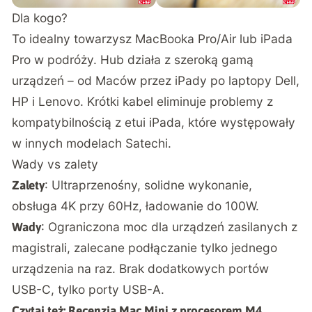
Dla kogo?
To idealny towarzysz MacBooka Pro/Air lub iPada
Pro w podróży. Hub działa z szeroką gamą
urządzeń – od Maców przez iPady po laptopy Dell,
HP i Lenovo. Krótki kabel eliminuje problemy z
kompatybilnością z etui iPada, które występowały
w innych modelach Satechi.
Wady vs zalety
: Ultraprzenośny, solidne wykonanie,
Zalety
obsługa 4K przy 60Hz, ładowanie do 100W.
: Ograniczona moc dla urządzeń zasilanych z
Wady
magistrali, zalecane podłączanie tylko jednego
urządzenia na raz. Brak dodatkowych portów
USB-C, tylko porty USB-A.
Czytaj też:
Recenzja Mac Mini z procesorem M4.