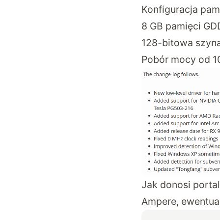
Konfiguracja pam
8 GB pamięci G
128-bitowa szyn
Pobór mocy od 1
Jak donosi porta
Ampere, ewentual