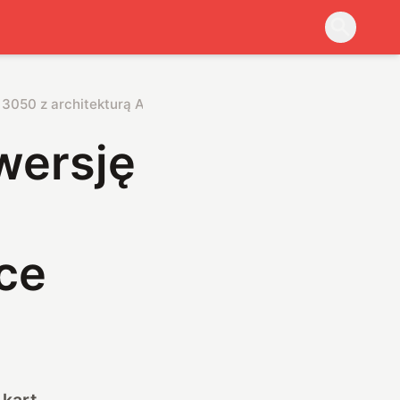
 3050 z architekturą Ada Lovelace
wersję
ace
 kart