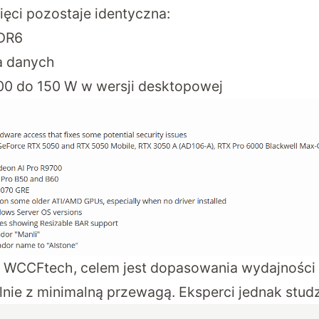
ięci pozostaje identyczna:
DDR6
a danych
00 do 150 W w wersji desktopowej
l
WCCFtech
, celem jest dopasowania wydajności 
nie z minimalną przewagą. Eksperci jednak stud