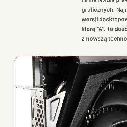
graficznych. Naj
wersji desktopo
literą “A”. To d
z nowszą technol