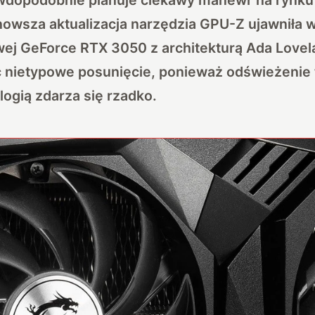
nowsza aktualizacja narzędzia GPU-Z ujawniła w
wej GeForce RTX 3050 z architekturą Ada Lovel
ość nietypowe posunięcie, ponieważ odświeżenie t
ogią zdarza się rzadko.