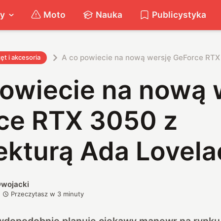
ty
Moto
Nauka
Publicystyka
A co powiecie na nową wersję GeForce RTX
ęt i akcesoria
powiecie na nową 
ce RTX 3050 z
tekturą Ada Lovel
wojacki
Przeczytasz w
3
minuty
awdopodobnie planuje ciekawy manewr na rynku