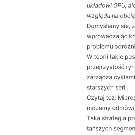
układowi GPU, al
względu na obci
Domyślamy sie, ż
wprowadzając ko
problemu odróżni
W teorii takie p
przejrzystość ryn
zarządza cyklam
starszych serii.
Czytaj też:
Micros
możemy odmów
Taka strategia p
tańszych segment