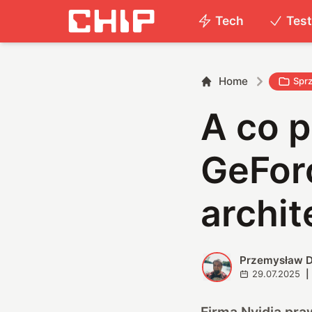
Tech
Tes
Home
Sprz
A co 
GeFor
archi
Przemysław D
P
29.07.2025
|
Firma Nvidia pr