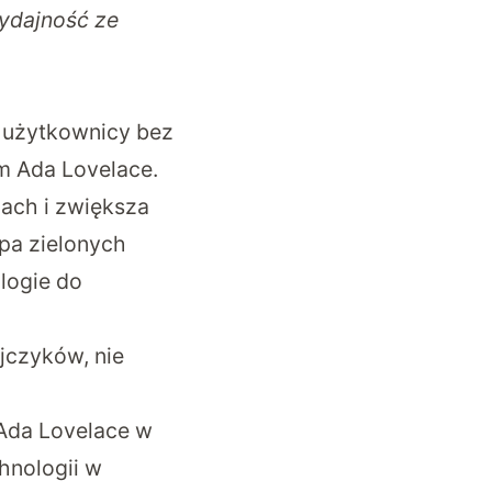
wydajność ze
 użytkownicy bez
m Ada Lovelace.
pach i zwiększa
upa zielonych
logie do
ejczyków, nie
Ada Lovelace w
hnologii w