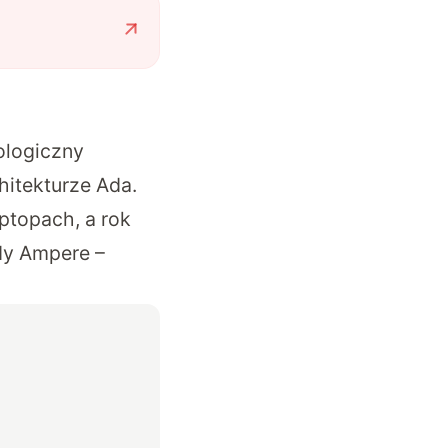
ologiczny
hitekturze Ada.
ptopach, a rok
dy Ampere –