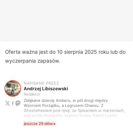
Oferta ważna jest do 10 sierpnia 2025 roku lub do
wyczerpania zapasów.
NAPISANE PRZEZ
A
Andrzej Libiszewski
Redaktor
Zbłąkane dziecię Amberu, w pół drogi między
Wzorcem Porządku, a Logrusem Chaosu. Z
Ghostwheelem pod rękę, ze Spikardem w marzeniach,
earl pustki Pomiędzy, szalony książę Galerii Luster,
karta Tarota nakreślona między wtedy, a teraz. A
jeszcze 29 słów ▸
serio? Pisaniem o szeroko pojętej technice o zajmuję
się od 2017 roku. Poza tym kocham fotografię, książki,