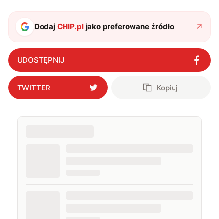
fantastykę i koty. W wolnych chwilach słucham muzyki
i gram w gry :)
Dodaj
CHIP.pl
jako preferowane źródło
UDOSTĘPNIJ
TWITTER
Kopiuj