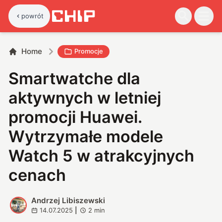
powrót
Home
Promocje
Smartwatche dla
aktywnych w letniej
promocji Huawei.
Wytrzymałe modele
Watch 5 w atrakcyjnych
cenach
Andrzej Libiszewski
A
14.07.2025
|
2
min