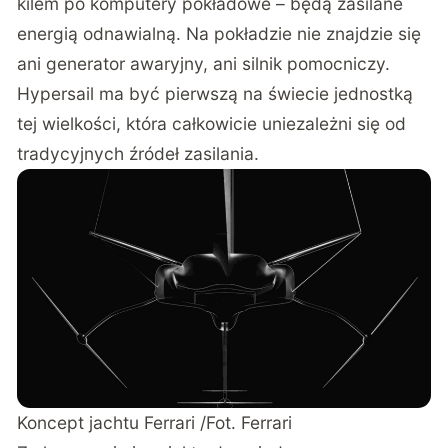
kilem po komputery pokładowe – będą zasilane
energią odnawialną. Na pokładzie nie znajdzie się
ani generator awaryjny, ani silnik pomocniczy.
Hypersail ma być pierwszą na świecie jednostką
tej wielkości, która całkowicie uniezależni się od
tradycyjnych źródeł zasilania.
Koncept jachtu Ferrari /Fot. Ferrari