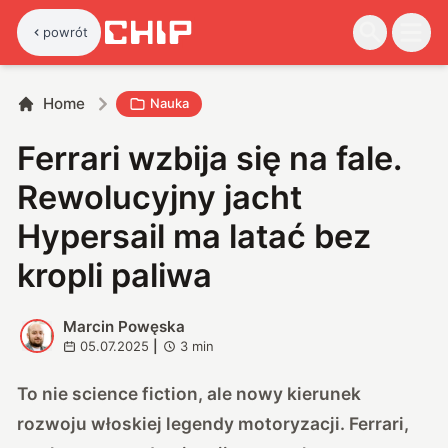
powrót
Home
Nauka
Ferrari wzbija się na fale.
Rewolucyjny jacht
Hypersail ma latać bez
kropli paliwa
Marcin Powęska
M
05.07.2025
|
3
min
To nie science fiction, ale nowy kierunek
rozwoju włoskiej legendy motoryzacji. Ferrari,