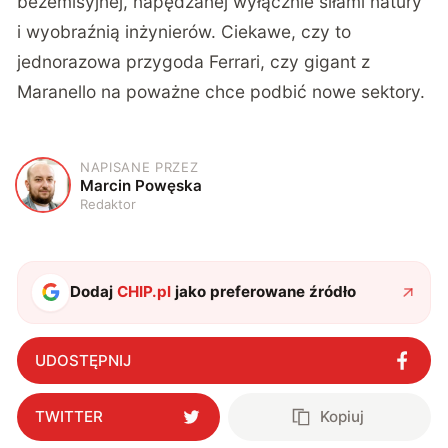
bezemisyjnej, napędzanej wyłącznie siłami natury
i wyobraźnią inżynierów. Ciekawe, czy to
jednorazowa przygoda Ferrari, czy gigant z
Maranello na poważne chce podbić nowe sektory.
NAPISANE PRZEZ
M
Marcin Powęska
Redaktor
Dodaj
CHIP.pl
jako preferowane źródło
UDOSTĘPNIJ
TWITTER
Kopiuj