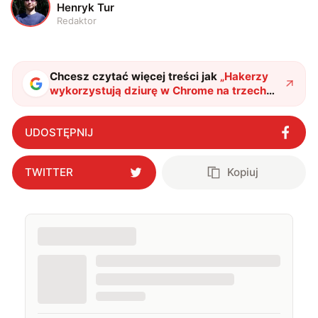
H
Henryk Tur
Redaktor
Chcesz czytać więcej treści jak
„
Hakerzy
wykorzystują dziurę w Chrome na trzech
systemach. Google reaguje
błyskawicznie
"
?
UDOSTĘPNIJ
TWITTER
Kopiuj