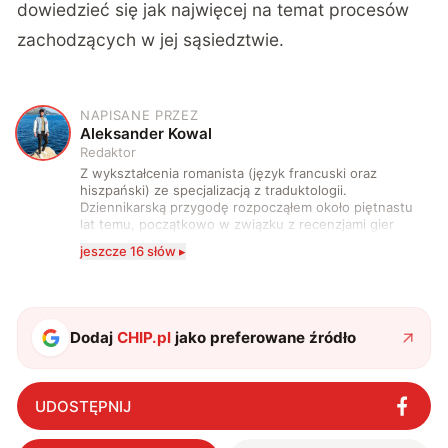
dowiedzieć się jak najwięcej na temat procesów
zachodzących w jej sąsiedztwie.
NAPISANE PRZEZ
A
Aleksander Kowal
Redaktor
Z wykształcenia romanista (język francuski oraz
hiszpański) ze specjalizacją z traduktologii.
Dziennikarską przygodę rozpocząłem około piętnastu
lat temu, początkowo w związku z recenzjami gier
komputerowych i filmów. Obecnie publikuję
jeszcze 16 słów ▸
zdecydowanie częściej na tematy związane z nauką
oraz technologią. W wolnym czasie uwielbiam
podróżować, śledzić kinowe i książkowe nowości, a
także uprawiać oraz oglądać sport.
Dodaj
CHIP.pl
jako preferowane źródło
UDOSTĘPNIJ