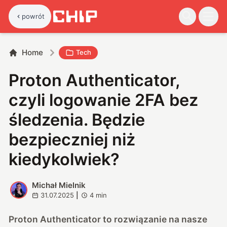
powrót
Home
Tech
Proton Authenticator,
czyli logowanie 2FA bez
śledzenia. Będzie
bezpieczniej niż
kiedykolwiek?
Michał Mielnik
M
31.07.2025
|
4
min
Proton Authenticator to rozwiązanie na nasze