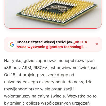
Chcesz czytać więcej treści jak
„
RISC-V
rzuca wyzwanie gigantom technologii.
Crysis i Wiedźmin 3 działają na otwartej
architekturze
"
?
Na rynku, gdzie zapanował monopol rozwiązań
x86 oraz ARM, RISC-V jest powiewem świeżości.
Od 15 lat projekt przeszedł drogę od
uniwersyteckiego eksperymentu do narzędzia
rozwijanego przez wiele organizacji i
wolontariuszy na całym świecie. Wszystko po to,
by zmienić oblicze współczesnych urządzeń