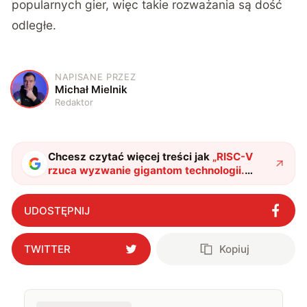
popularnych gier, więc takie rozważania są dość
odległe.
NAPISANE PRZEZ
M
Michał Mielnik
Redaktor
Chcesz czytać więcej treści jak
„
RISC-V
rzuca wyzwanie gigantom technologii.
Crysis i Wiedźmin 3 działają na otwartej
architekturze
"
?
UDOSTĘPNIJ
TWITTER
Kopiuj