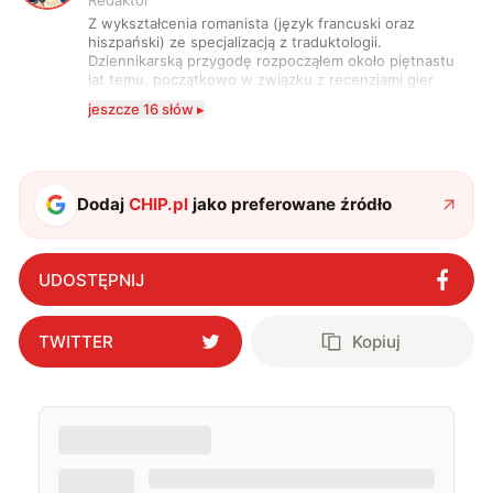
Redaktor
Z wykształcenia romanista (język francuski oraz
hiszpański) ze specjalizacją z traduktologii.
Dziennikarską przygodę rozpocząłem około piętnastu
lat temu, początkowo w związku z recenzjami gier
komputerowych i filmów. Obecnie publikuję
jeszcze 16 słów ▸
zdecydowanie częściej na tematy związane z nauką
oraz technologią. W wolnym czasie uwielbiam
podróżować, śledzić kinowe i książkowe nowości, a
także uprawiać oraz oglądać sport.
Dodaj
CHIP.pl
jako preferowane źródło
UDOSTĘPNIJ
TWITTER
Kopiuj