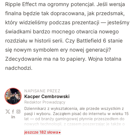
Ripple Effect ma ogromny potencjał. Jeśli wersja
finalna będzie tak dopracowana, jak przedsmak,
który widzieliśmy podczas prezentacji — jesteśmy
świadkami bardzo mocnego otwarcia nowego
rozdziału w historii serii. Czy Battlefield 6 stanie
się nowym symbolem ery nowej generacji?
Zdecydowanie ma na to papiery. Wojna totalna
nadchodzi.
NAPISANE PRZEZ
K
Kacper Cembrowski
Redaktor Prowadzący
Dziennikarz z wykształcenia, ale przede wszystkim z
pasji i wyboru. Zacząłem pisać do internetu w wieku 15
lat — od branży gamingowej płynnie przeszedłem do
nowych technologii, z czasem poszerzając je także o
motoryzację. Po drodze zacząłem również coraz
jeszcze 182 słowa ▸
częściej stawać przed kamerą i za nią. Na co dzień