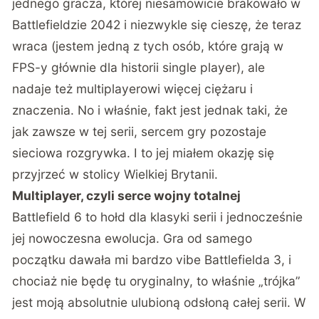
jednego gracza, której niesamowicie brakowało w
Battlefieldzie 2042 i niezwykle się cieszę, że teraz
wraca (jestem jedną z tych osób, które grają w
FPS-y głównie dla historii single player), ale
nadaje też multiplayerowi więcej ciężaru i
znaczenia. No i właśnie, fakt jest jednak taki, że
jak zawsze w tej serii, sercem gry pozostaje
sieciowa rozgrywka. I to jej miałem okazję się
przyjrzeć w stolicy Wielkiej Brytanii.
Multiplayer, czyli serce wojny totalnej
Battlefield 6 to hołd dla klasyki serii i jednocześnie
jej nowoczesna ewolucja. Gra od samego
początku dawała mi bardzo vibe Battlefielda 3, i
chociaż nie będę tu oryginalny, to właśnie „trójka”
jest moją absolutnie ulubioną odsłoną całej serii. W