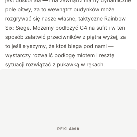
jest doskonała — i na zewnątrz mamy dynamiczne
pole bitwy, za to wewnątrz budynków może
rozgrywać się nasze własne, taktyczne Rainbow
Six: Siege. Możemy podłożyć C4 na sufit i w ten
sposób załatwić przeciwników z piętra wyżej, za
to jeśli słyszymy, że ktoś biega pod nami —
wystarczy rozwalić podłogę młotem i resztę
sytuacji rozwiązać z pukawką w rękach.