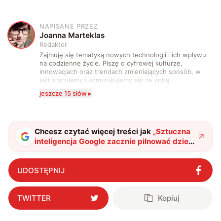
NAPISANE PRZEZ
J
Joanna Marteklas
Redaktor
Zajmuję się tematyką nowych technologii i ich wpływu
na codzienne życie. Piszę o cyfrowej kulturze,
innowacjach oraz trendach zmieniających sposób, w
jaki pracujemy i komunikujemy się ze sobą.
Szczególnie interesuje mnie relacja między rozwojem
jeszcze 15 słów ▸
technologii a współczesną popkulturą. W wolnych
chwilach zakopuję się w książkach i komiksach —
najczęściej w fantastyce i wuxia.
Chcesz czytać więcej treści jak
„
Sztuczna
inteligencja Google zacznie pilnować dzieci
w sieci. Algorytm przeanalizuje twoją
aktywność online
"
?
UDOSTĘPNIJ
TWITTER
Kopiuj