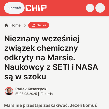
powrót
Home
Nauka
Nieznany wcześniej
związek chemiczny
odkryty na Marsie.
Naukowcy z SETI i NASA
są w szoku
Radek Kosarzycki
R
08.08.2025
|
4
min
Mars nie przestaje zaskakiwać. Jeżeli komuś