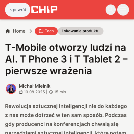
powrót
Home
Tech
Lokowanie produktu
T-Mobile otworzy ludzi na
AI. T Phone 3 i T Tablet 2 –
pierwsze wrażenia
Michał Mielnik
M
19.08.2025
|
15
min
Rewolucja sztucznej inteligencji nie do każdego
z nas może dotrzeć w ten sam sposób. Podczas
gdy producenci na konferencjach chwalą się
narzędziami sztucznej inteligencji, które potem