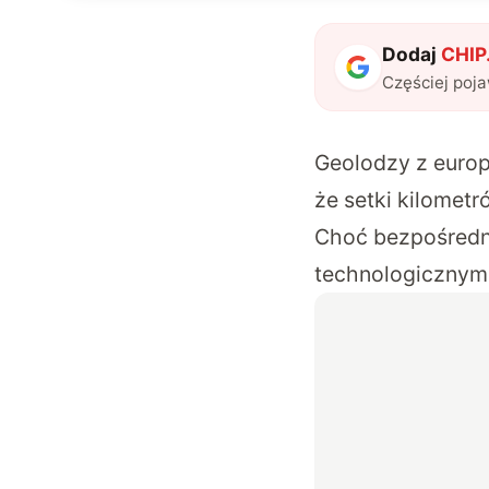
Dodaj
CHIP.
Częściej poj
Geolodzy z euro
że setki kilomet
Choć bezpośredn
technologicznym,