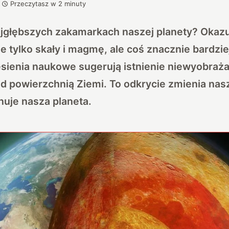
Przeczytasz w
2
minuty
ajgłębszych zakamarkach naszej planety? Okazu
 tylko skały i magmę, ale coś znacznie bardzi
sienia naukowe sugerują istnienie niewyobraż
d powierzchnią Ziemi. To odkrycie zmienia nas
onuje nasza planeta.