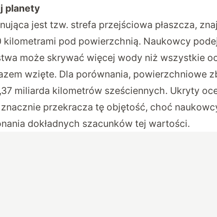
j planety
nująca jest tzw. strefa przejściowa płaszcza, zna
 kilometrami pod powierzchnią. Naukowcy podej
twa może skrywać więcej wody niż wszystkie oc
 razem wzięte. Dla porównania, powierzchniowe z
1,37 miliarda kilometrów sześciennych. Ukryty oc
nacznie przekracza tę objętość, choć naukowcy
nania dokładnych szacunków tej wartości.