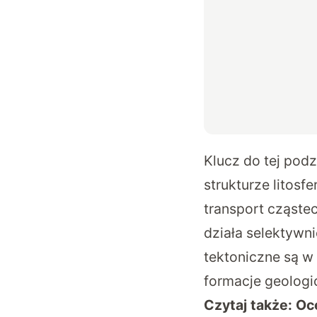
Klucz do tej podz
strukturze litosf
transport cząste
działa selektywni
tektoniczne są w
formacje geologi
Czytaj także:
Oc