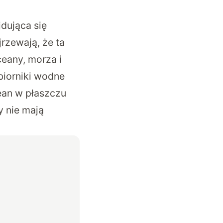
jdująca się
rzewają, że ta
eany, morza i
biorniki wodne
ean w płaszczu
 nie mają