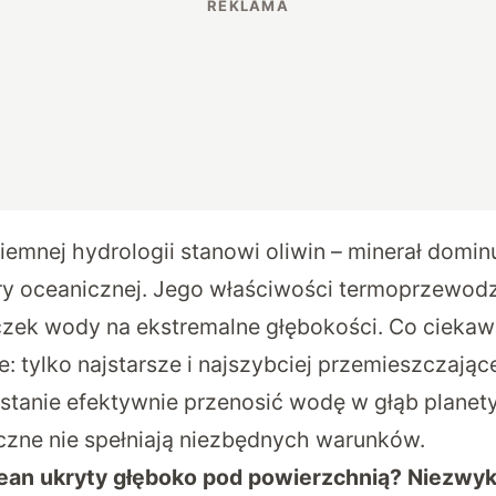
iemnej hydrologii stanowi oliwin – minerał domin
ery oceanicznej.
Jego właściwości termoprzewodz
czek wody na ekstremalne głębokości
. Co ciekaw
e: tylko najstarsze i najszybciej przemieszczające
 stanie efektywnie przenosić wodę w głąb planet
czne nie spełniają niezbędnych warunków.
ean ukryty głęboko pod powierzchnią? Niezwykł