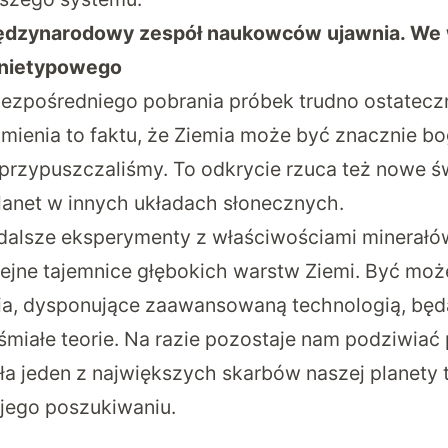
ędzynarodowy zespół naukowców ujawnia. We 
ś nietypowego
ezpośredniego pobrania próbek trudno ostateczn
 zmienia to faktu, że Ziemia może być znacznie b
 przypuszczaliśmy. To odkrycie rzuca też nowe ś
lanet w innych układach słonecznych.
dalsze eksperymenty z właściwościami minerałów
ejne tajemnice głębokich warstw Ziemi. Być moż
ia, dysponujące zaawansowaną technologią, będ
śmiałe teorie. Na razie pozostaje nam podziwia
yła jeden z największych skarbów naszej planety 
 jego poszukiwaniu.