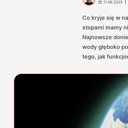
11.08.2025
|
Co kryje się w n
stopami mamy nie
Najnowsze donie
wody głęboko po
tego, jak funkcj