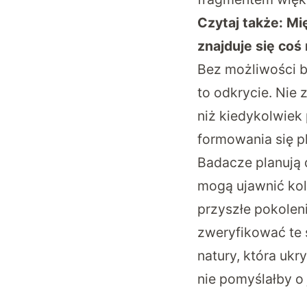
Czytaj także:
Mi
znajduje się co
Bez możliwości b
to odkrycie. Nie
niż kiedykolwiek
formowania się p
Badacze planują 
mogą ujawnić kol
przyszłe pokolen
zweryfikować te 
natury, która ukr
nie pomyślałby o