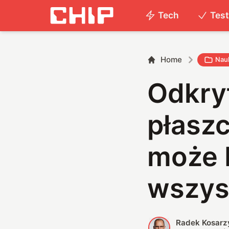
Tech
Tes
Home
Nau
Odkry
płaszc
może 
wszys
Radek Kosarz
R