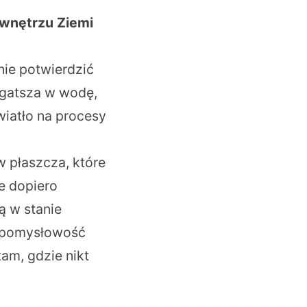
wnętrzu Ziemi
ie potwierdzić
ogatsza w wodę,
wiatło na procesy
 płaszcza, które
e dopiero
ą w stanie
ć pomysłowość
tam, gdzie nikt