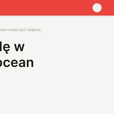
ocean może być większy od wszystkich mórz
dę w
 ocean