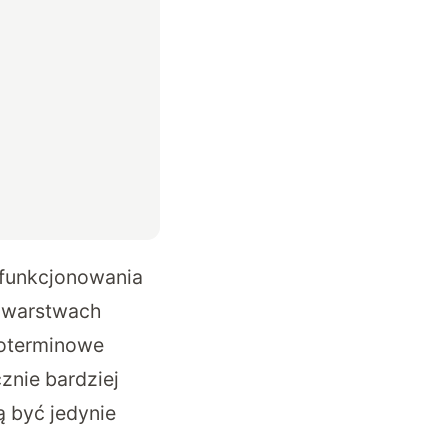
 funkcjonowania
h warstwach
goterminowe
znie bardziej
 być jedynie