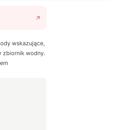
wody wskazujące,
y zbiornik wodny.
iem