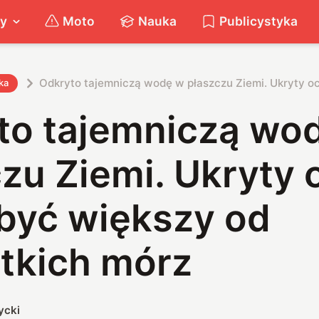
ty
Moto
Nauka
Publicystyka
Odkryto tajemniczą wodę w płaszczu Ziemi. Ukryty 
ka
to tajemniczą wo
zu Ziemi. Ukryty
być większy od
tkich mórz
ycki