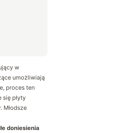
ujący w
ące umożliwiają
e, proces ten
 się płyty
y. Młodsze
e doniesienia