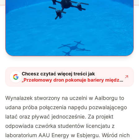
Chcesz czytać więcej treści jak
„
Przełomowy dron pokonuje bariery między
powietrzem a wodą. Polska myśl
techniczna znów zaskakuje świat
"
?
Wynalazek stworzony na uczelni w Aalborgu to
udana próba połączenia napędu pozwalającego
latać oraz pływać jednocześnie. Za projekt
odpowiada czwórka studentów licencjatu z
laboratorium AAU Energy w Esbjergu. Wśród nich