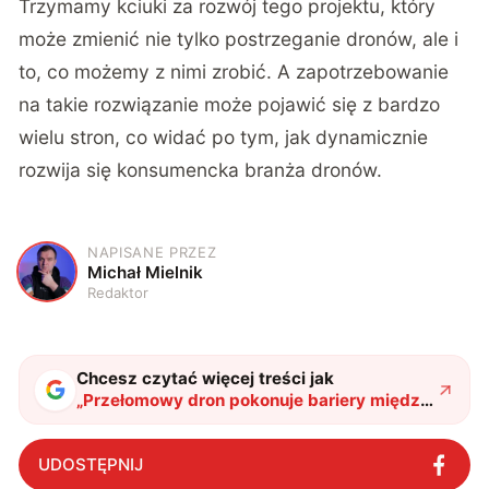
Trzymamy kciuki za rozwój tego projektu, który
może zmienić nie tylko postrzeganie dronów, ale i
to, co możemy z nimi zrobić. A zapotrzebowanie
na takie rozwiązanie może pojawić się z bardzo
wielu stron, co widać po tym, jak dynamicznie
rozwija się konsumencka branża dronów.
NAPISANE PRZEZ
M
Michał Mielnik
Redaktor
Chcesz czytać więcej treści jak
„
Przełomowy dron pokonuje bariery między
powietrzem a wodą. Polska myśl
techniczna znów zaskakuje świat
"
?
UDOSTĘPNIJ