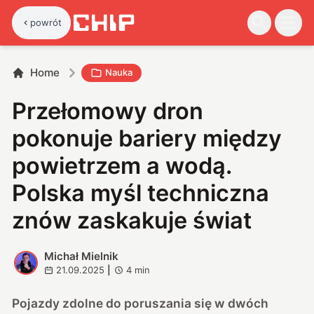
powrót
Home
Nauka
Przełomowy dron
pokonuje bariery między
powietrzem a wodą.
Polska myśl techniczna
znów zaskakuje świat
Michał Mielnik
M
21.09.2025
|
4
min
Pojazdy zdolne do poruszania się w dwóch