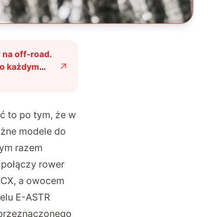
 na off-road.
po każdym
ć to po tym, że w
różne modele do
 Tym razem
 połączy rower
 CX, a owocem
delu E-ASTR
 przeznaczonego