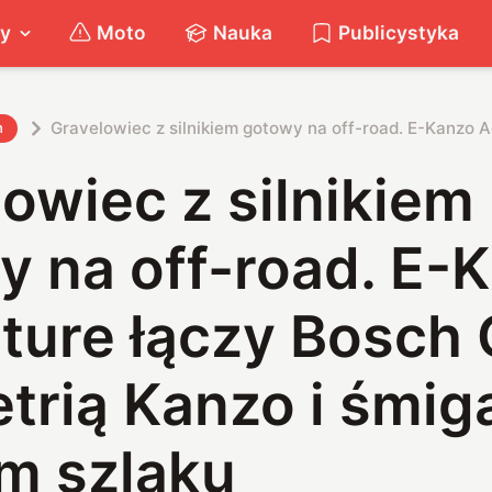
ty
Moto
Nauka
Publicystyka
Gravelowiec z silnikiem gotowy na off-road. E-Kanzo 
h
owiec z silnikiem
y na off-road. E-
ture łączy Bosch 
trią Kanzo i śmig
m szlaku