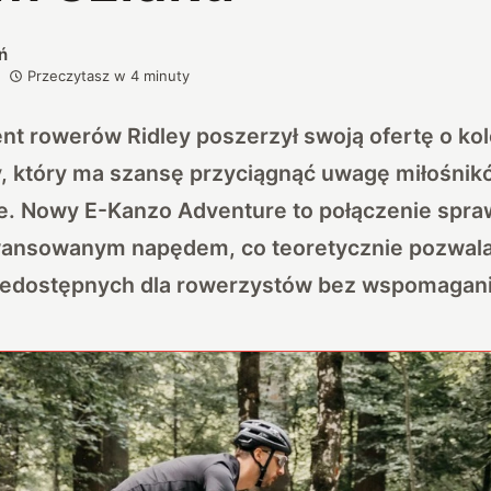
ń
Przeczytasz w
4
minuty
ent rowerów Ridley poszerzył swoją ofertę o kol
, który ma szansę przyciągnąć uwagę miłośnik
e. Nowy E-Kanzo Adventure to połączenie spr
wansowanym napędem, co teoretycznie pozwala
niedostępnych dla rowerzystów bez wspomagani