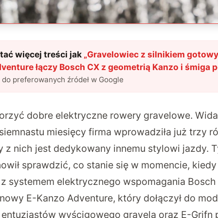
ać więcej treści jak
„
Gravelowiec z silnikiem gotowy
venture łączy Bosch CX z geometrią Kanzo i śmiga 
l do preferowanych źródeł w Google
tworzyć dobre elektryczne rowery gravelowe. Wida
osiemnastu miesięcy firma wprowadziła już trzy 
y z nich jest dedykowany innemu stylowi jazdy.
owił sprawdzić, co stanie się w momencie, kiedy
 z systemem elektrycznego wspomagania Bosch
e nowy E-Kanzo Adventure, który dołączył do mo
 entuzjastów wyścigowego gravela oraz E-Grifn