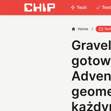
Tech
Tes
Home
Tec
Gravel
gotow
Adven
geome
każdy