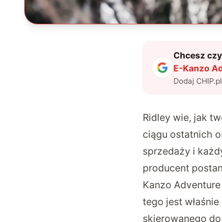
Chcesz czyt
E-Kanzo Ad
szlaku
"
?
Dodaj CHIP.p
Ridley wie, jak 
ciągu ostatnich 
sprzedaży i każd
producent postan
Kanzo Adventure
tego jest właśni
skierowanego do