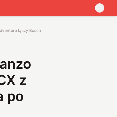
Adventure łączy Bosch CX z geometrią Kanzo i śmiga po każdy
Kanzo
CX z
a po