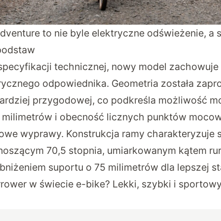
venture to nie byle elektryczne odświeżenie, a 
podstaw
pecyfikacji technicznej, nowy model zachowuje
rycznego odpowiednika. Geometria została zapr
bardziej przygodowej, co podkreśla możliwość m
4 milimetrów i obecność licznych punktów moco
rowe wyprawy. Konstrukcja ramy charakteryzuje 
noszącym 70,5 stopnia, umiarkowanym kątem rur
bniżeniem suportu o 75 milimetrów dla lepszej st
rower w świecie e-bike? Lekki, szybki i sportowy