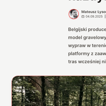
Mateusz Łyso
M
04.09.2025
|
Belgijski produc
model gravelowy
wypraw w tereni
platformy z zaa
tras wcześniej 