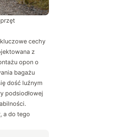
sprzęt
 kluczowe cechy
ojektowana z
ontażu opon o
wania bagażu
się dość luźnym
y podsiodłowej
abilności.
, a do tego