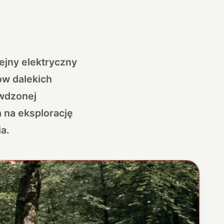
ejny elektryczny
ów dalekich
awdzonej
 na eksplorację
a.