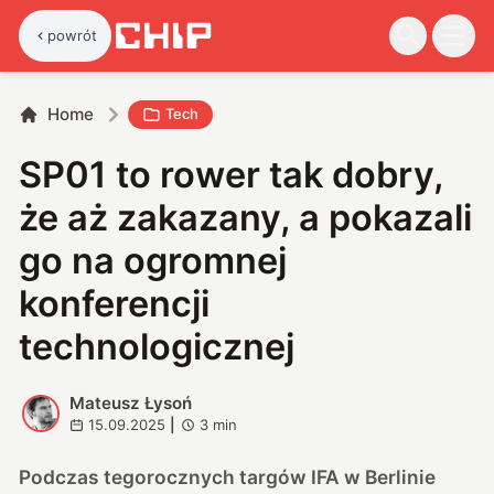
powrót
Home
Tech
SP01 to rower tak dobry,
że aż zakazany, a pokazali
go na ogromnej
konferencji
technologicznej
Mateusz Łysoń
M
15.09.2025
|
3
min
Podczas tegorocznych targów IFA w Berlinie