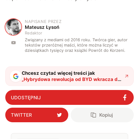
NAPISANE PRZEZ
M
Mateusz Łysoń
Redaktor
Związany z mediami od 2016 roku. Twórca gier, autor
tekstów przeróżnej maści, które można liczyć w
dziesiątkach tysięcy oraz książki Powrót do Korzeni.
Chcesz czytać więcej treści jak
„
Hybrydowa rewolucja od BYD wkracza do
Europy. SEAL 6 DM-i łączy zalety
elektryków i spalinówek
"
?
UDOSTĘPNIJ
TWITTER
Kopiuj