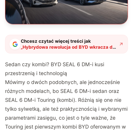
Chcesz czytać więcej treści jak
„
Hybrydowa rewolucja od BYD wkracza do
Europy. SEAL 6 DM-i łączy zalety
elektryków i spalinówek
"
?
Sedan czy kombi? BYD SEAL 6 DM-i kusi
przestrzenią i technologią
Mówimy o dwóch podobnych, ale jednocześnie
różnych modelach, bo SEAL 6 DM-i sedan oraz
SEAL 6 DM-i Touring (kombi). Różnią się one nie
tylko sylwetką, ale też praktycznością i wybranymi
parametrami zasięgu, co jest o tyle ważne, że
Touring jest pierwszym kombi BYD oferowanym w