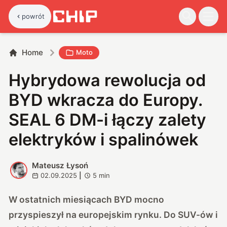
powrót
Home
Moto
Hybrydowa rewolucja od
BYD wkracza do Europy.
SEAL 6 DM-i łączy zalety
elektryków i spalinówek
Mateusz Łysoń
M
02.09.2025
|
5
min
W ostatnich miesiącach BYD mocno
przyspieszył na europejskim rynku. Do SUV-ów i