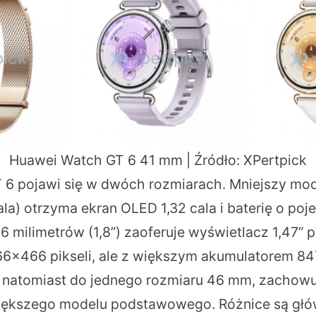
Huawei Watch GT 6 41 mm | Źródło:
XPertpick
 6 pojawi się w dwóch rozmiarach
. Mniejszy mod
ala) otrzyma ekran OLED 1,32 cala i baterię o p
 milimetrów (1,8”) zaoferuje wyświetlacz 1,47” p
66×466 pikseli, ale z większym akumulatorem 8
ę natomiast do jednego rozmiaru 46 mm, zachow
 większego modelu podstawowego. Różnice są głó