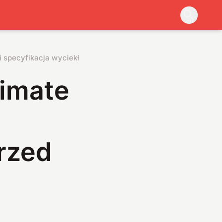
i specyfikacja wyciekły przed premierą
timate
rzed