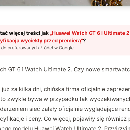
ać więcej treści jak
„
Huawei Watch GT 6 i Ultimate 2
yfikacja wyciekły przed premierą
"
?
l do preferowanych źródeł w Google
ch GT 6 i Watch Ultimate 2. Czy nowe smartwat
 już za kilka dni, chińska firma oficjalnie zaprez
k to zwykle bywa w przypadku tak wyczekiwanyc
arzeniem sieć zalały oficjalnie wyglądające ren
fikacje i ceny. Co więcej, pojawiły się również 
ego modelu Huawei Watch Ultimate 2. Przyjrzyjmy