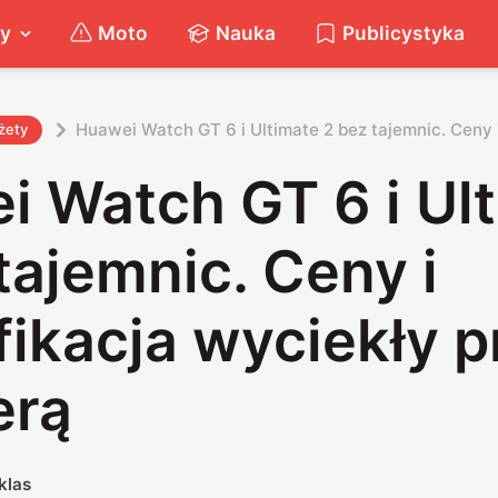
ty
Moto
Nauka
Publicystyka
Huawei Watch GT 6 i Ultimate 2 bez tajemnic. Ceny 
żety
i Watch GT 6 i Ul
tajemnic. Ceny i
ikacja wyciekły p
erą
klas