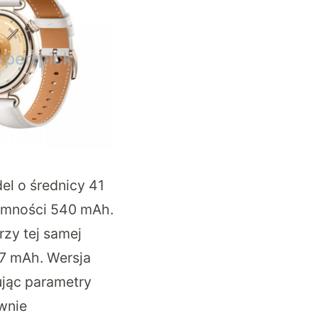
el o średnicy 41
ojemności 540 mAh.
rzy tej samej
47 mAh. Wersja
ując parametry
wnie