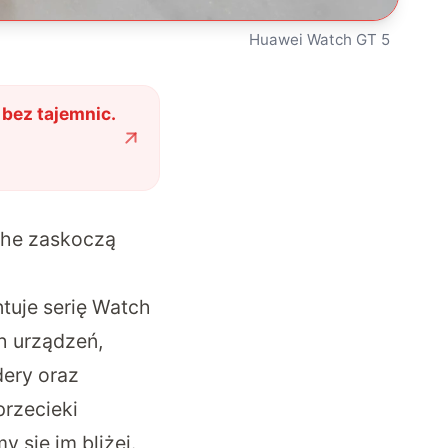
Huawei Watch GT 5
 bez tajemnic.
che zaskoczą
entuje serię Watch
h urządzeń,
dery oraz
przecieki
 się im bliżej.