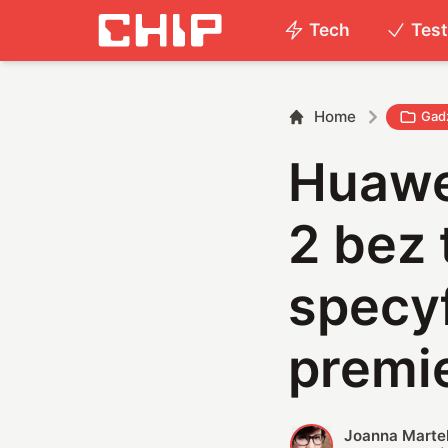
Tech
Tes
Home
Gad
Huawe
2 bez 
specyf
premi
Joanna Marte
J