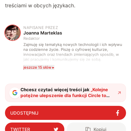
treściami w obcych językach.
NAPISANE PRZEZ
J
Joanna Marteklas
Redaktor
Zajmuję się tematyką nowych technologii i ich wpływu
na codzienne życie. Piszę o cyfrowej kulturze,
innowacjach oraz trendach zmieniających sposób, w
jaki pracujemy i komunikujemy się ze sobą.
Szczególnie interesuje mnie relacja między rozwojem
jeszcze 15 słów ▸
technologii a współczesną popkulturą. W wolnych
chwilach zakopuję się w książkach i komiksach —
najczęściej w fantastyce i wuxia.
Chcesz czytać więcej treści jak
„
Kolejne
potężne ulepszenie dla funkcji Circle to
Search. Posiadacze smartfonów Samsunga
wypróbują je jako pierwsi
"
?
UDOSTĘPNIJ
TWITTER
Kopiuj