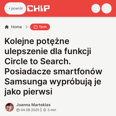
powrót
Home
Tech
Kolejne potężne
ulepszenie dla funkcji
Circle to Search.
Posiadacze smartfonów
Samsunga wypróbują je
jako pierwsi
Joanna Marteklas
J
04.09.2025
|
3
min