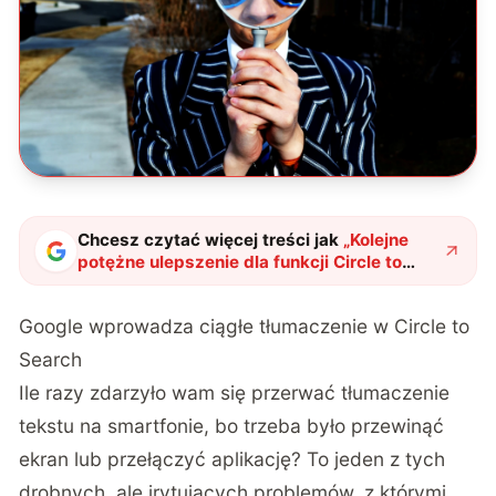
Chcesz czytać więcej treści jak
„
Kolejne
potężne ulepszenie dla funkcji Circle to
Search. Posiadacze smartfonów Samsunga
wypróbują je jako pierwsi
"
?
Google wprowadza ciągłe tłumaczenie w Circle to
Search
Ile razy zdarzyło wam się przerwać tłumaczenie
tekstu na smartfonie, bo trzeba było przewinąć
ekran lub przełączyć aplikację? To jeden z tych
drobnych, ale irytujących problemów, z którymi