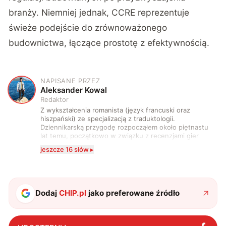
branży. Niemniej jednak, CCRE reprezentuje
świeże podejście do zrównoważonego
budownictwa, łączące prostotę z efektywnością.
NAPISANE PRZEZ
A
Aleksander Kowal
Redaktor
Z wykształcenia romanista (język francuski oraz
hiszpański) ze specjalizacją z traduktologii.
Dziennikarską przygodę rozpocząłem około piętnastu
lat temu, początkowo w związku z recenzjami gier
komputerowych i filmów. Obecnie publikuję
jeszcze 16 słów ▸
zdecydowanie częściej na tematy związane z nauką
oraz technologią. W wolnym czasie uwielbiam
podróżować, śledzić kinowe i książkowe nowości, a
także uprawiać oraz oglądać sport.
Dodaj
CHIP.pl
jako preferowane źródło