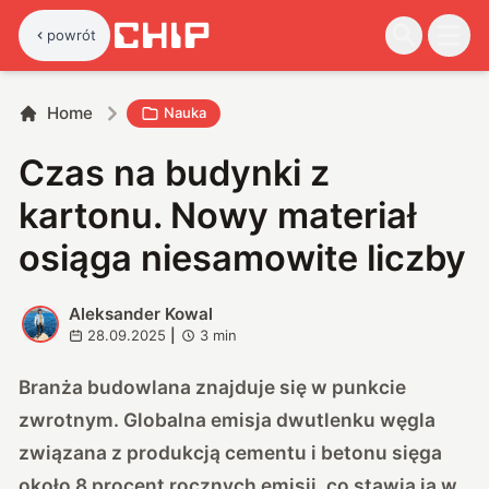
powrót
Home
Nauka
Czas na budynki z
kartonu. Nowy materiał
osiąga niesamowite liczby
Aleksander Kowal
A
28.09.2025
|
3
min
Branża budowlana znajduje się w punkcie
zwrotnym. Globalna emisja dwutlenku węgla
związana z produkcją cementu i betonu sięga
około 8 procent rocznych emisji, co stawia ją w